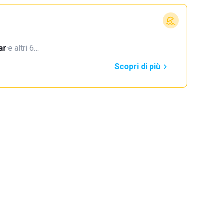
ar
·
e altri 6…
Scopri di più