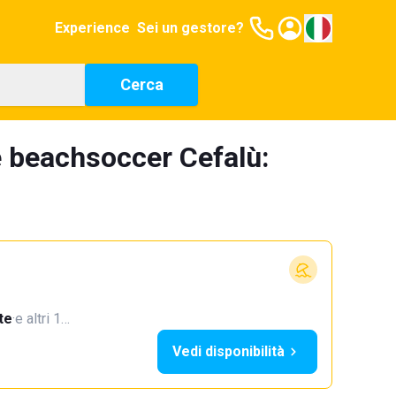
Experience
Sei un gestore?
Cerca
 beachsoccer Cefalù:
te
·
e altri 1…
Vedi disponibilità