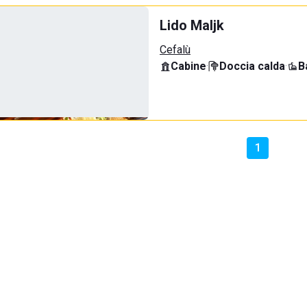
Lido Maljk
Cefalù
Cabine
·
Doccia calda
·
B
1