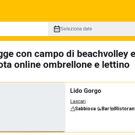
Seleziona date
gge con campo di beachvolley e
ta online ombrellone e lettino
Lido Gorgo
Lascari
Sabbiosa
·
Bar
·
Ristoran