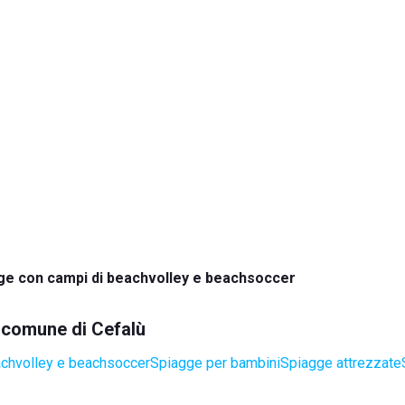
ge con campi di beachvolley e beachsoccer
l comune di Cefalù
achvolley e beachsoccer
Spiagge per bambini
Spiagge attrezzate