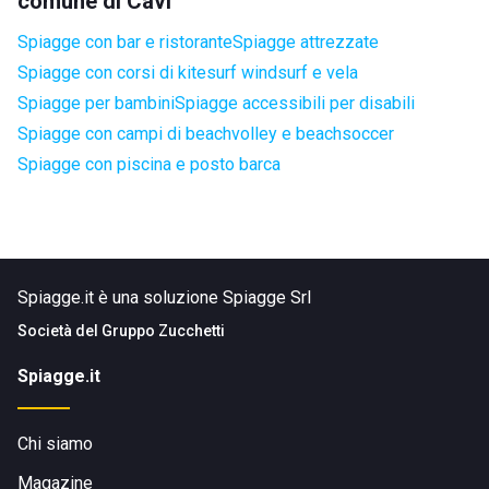
comune di Cavi
Spiagge con bar e ristorante
Spiagge attrezzate
Spiagge con corsi di kitesurf windsurf e vela
Spiagge per bambini
Spiagge accessibili per disabili
Spiagge con campi di beachvolley e beachsoccer
Spiagge con piscina e posto barca
Spiagge.it è una soluzione Spiagge Srl
Società del
Gruppo Zucchetti
Spiagge.it
Chi siamo
Magazine