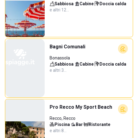
Sabbiosa
·
Cabine
·
Doccia calda
·
e altri 12…
Bagni Comunali
Bonassola
Sabbiosa
·
Cabine
·
Doccia calda
·
e altri 3…
Pro Recco My Sport Beach
Recco, Recco
Piscina
·
Bar
·
Ristorante
·
e altri 8…