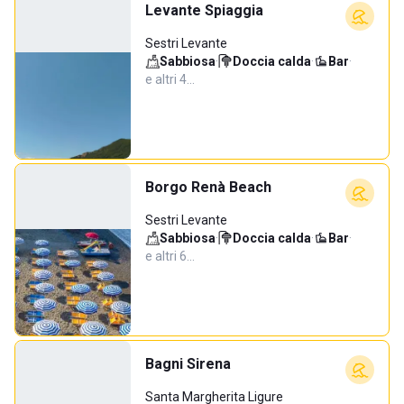
Levante Spiaggia
Sestri Levante
Sabbiosa
·
Doccia calda
·
Bar
·
e altri 4…
Borgo Renà Beach
Sestri Levante
Sabbiosa
·
Doccia calda
·
Bar
·
e altri 6…
Bagni Sirena
Santa Margherita Ligure