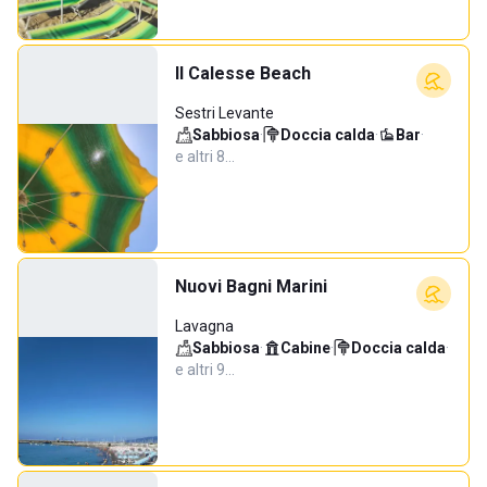
Il Calesse Beach
Sestri Levante
Sabbiosa
·
Doccia calda
·
Bar
·
e altri 8…
Nuovi Bagni Marini
Lavagna
Sabbiosa
·
Cabine
·
Doccia calda
·
e altri 9…