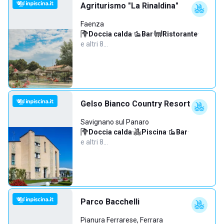
Agriturismo "La Rinaldina"
Faenza
Doccia calda
·
Bar
·
Ristorante
·
e altri 8…
Gelso Bianco Country Resort
Savignano sul Panaro
Doccia calda
·
Piscina
·
Bar
·
e altri 8…
Parco Bacchelli
Pianura Ferrarese, Ferrara