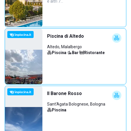
e altri 7…
Piscina di Altedo
Altedo, Malalbergo
Piscina
·
Bar
·
Ristorante
Il Barone Rosso
Sant’Agata Bolognese, Bologna
Piscina