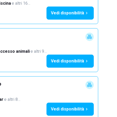
iscina
·
e altri 16…
Vedi disponibilità
ccesso animali
·
e altri 9…
Vedi disponibilità
o
ar
·
e altri 8…
Vedi disponibilità