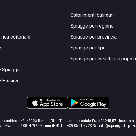
Stabilimenti balneari
Spiagge per regione
linea editoriale
Spiagge per provincia
e
Spiagge per tipo
Spiagge per località più popola
e Spiaggia
e Piscina
arecchiese 48, 47923 Rimini (RN), IT - capitale sociale Euro 31245,57 - Iscritta al
Via Flaminia 180, 47924 Rimini (RN), IT
-
+39 0541 772375
-
info@spiagge.it
- p.i