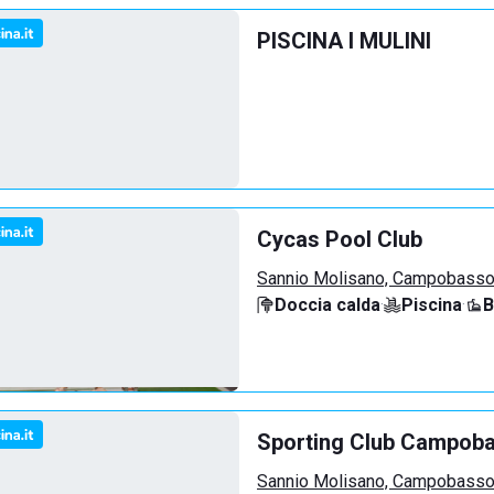
PISCINA I MULINI
Cycas Pool Club
Sannio Molisano, Campobass
Doccia calda
·
Piscina
·
B
Sporting Club Campob
Sannio Molisano, Campobass