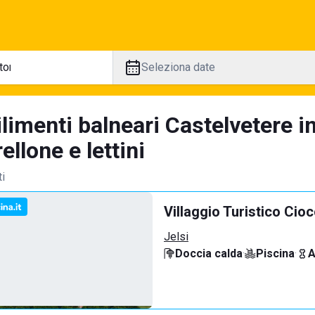
Seleziona date
limenti balneari Castelvetere i
llone e lettini
ti
Villaggio Turistico Cio
Jelsi
Doccia calda
·
Piscina
·
A