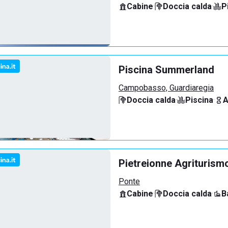
Cabine
·
Doccia calda
·
P
Piscina Summerland
Campobasso, Guardiaregia
Doccia calda
·
Piscina
·
A
Pietreionne Agriturism
Ponte
Cabine
·
Doccia calda
·
B