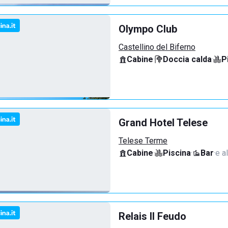
Olympo Club
Castellino del Biferno
Cabine
·
Doccia calda
·
P
Grand Hotel Telese
Telese Terme
Cabine
·
Piscina
·
Bar
·
e al
Relais Il Feudo