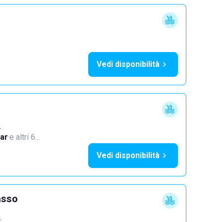
Vedi disponibilità
o
ar
·
e altri 6…
Vedi disponibilità
asso
o