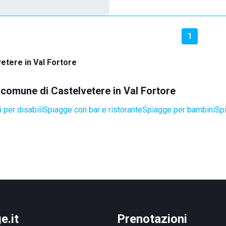
1
etere in Val Fortore
l comune di Castelvetere in Val Fortore
 per disabili
Spiagge con bar e ristorante
Spiagge per bambini
Spi
e.it
Prenotazioni