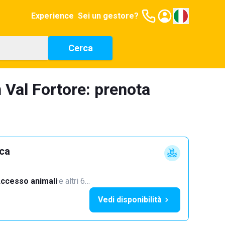
Experience
Sei un gestore?
Cerca
n Val Fortore: prenota
cca
ccesso animali
·
e altri 6…
Vedi disponibilità