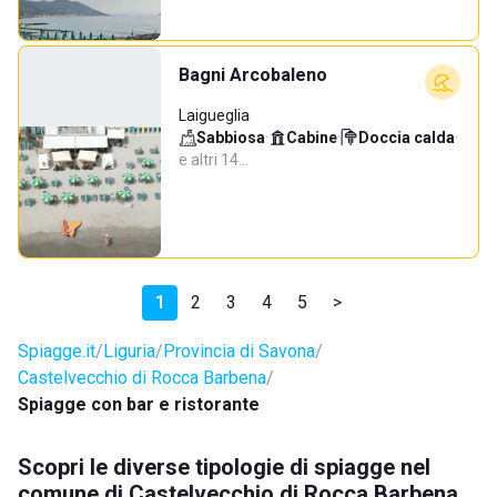
Bagni Arcobaleno
Laigueglia
Sabbiosa
·
Cabine
·
Doccia calda
·
e altri 14…
1
2
3
4
5
>
Spiagge.it
Liguria
Provincia di Savona
Castelvecchio di Rocca Barbena
Spiagge con bar e ristorante
Scopri le diverse tipologie di spiagge nel
comune di Castelvecchio di Rocca Barbena