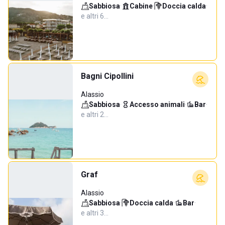
Sabbiosa
·
Cabine
·
Doccia calda
·
e altri 6…
Bagni Cipollini
Alassio
Sabbiosa
·
Accesso animali
·
Bar
·
e altri 2…
Graf
Alassio
Sabbiosa
·
Doccia calda
·
Bar
·
e altri 3…