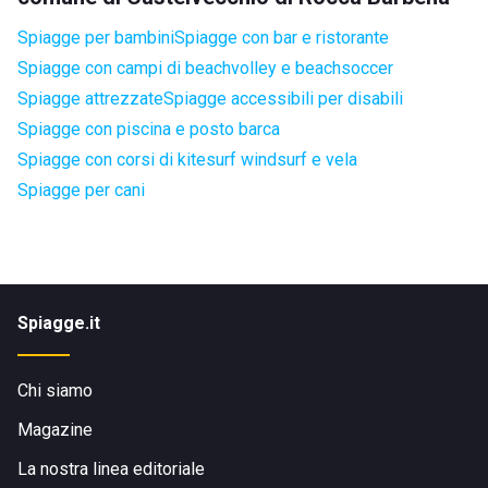
Spiagge per bambini
Spiagge con bar e ristorante
Spiagge con campi di beachvolley e beachsoccer
Spiagge attrezzate
Spiagge accessibili per disabili
Spiagge con piscina e posto barca
Spiagge con corsi di kitesurf windsurf e vela
Spiagge per cani
Spiagge.it
Chi siamo
Magazine
La nostra linea editoriale