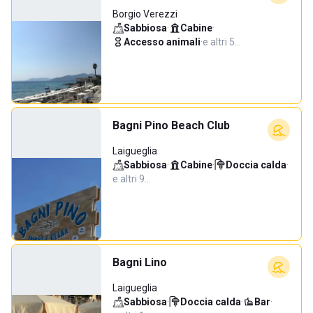
Borgio Verezzi
Sabbiosa
·
Cabine
·
Accesso animali
·
e altri 5…
Bagni Pino Beach Club
Laigueglia
Sabbiosa
·
Cabine
·
Doccia calda
·
e altri 9…
Bagni Lino
Laigueglia
Sabbiosa
·
Doccia calda
·
Bar
·