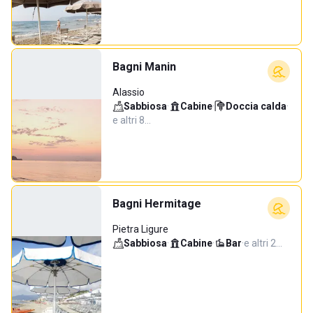
Bagni Manin
Alassio
Sabbiosa
·
Cabine
·
Doccia calda
·
e altri 8…
Bagni Hermitage
Pietra Ligure
Sabbiosa
·
Cabine
·
Bar
·
e altri 2…