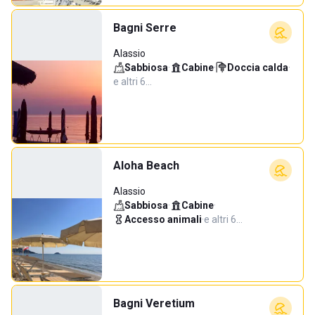
Bagni Serre
Alassio
Sabbiosa
·
Cabine
·
Doccia calda
·
e altri 6…
Aloha Beach
Alassio
Sabbiosa
·
Cabine
·
Accesso animali
·
e altri 6…
Bagni Veretium