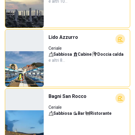
e altri 10…
Lido Azzurro
Ceriale
Sabbiosa
·
Cabine
·
Doccia calda
·
e altri 8…
Bagni San Rocco
Ceriale
Sabbiosa
·
Bar
·
Ristorante