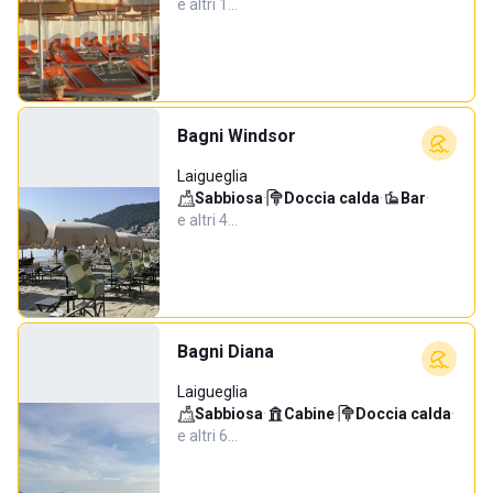
e altri 1…
Bagni Windsor
Laigueglia
Sabbiosa
·
Doccia calda
·
Bar
·
e altri 4…
Bagni Diana
Laigueglia
Sabbiosa
·
Cabine
·
Doccia calda
·
e altri 6…