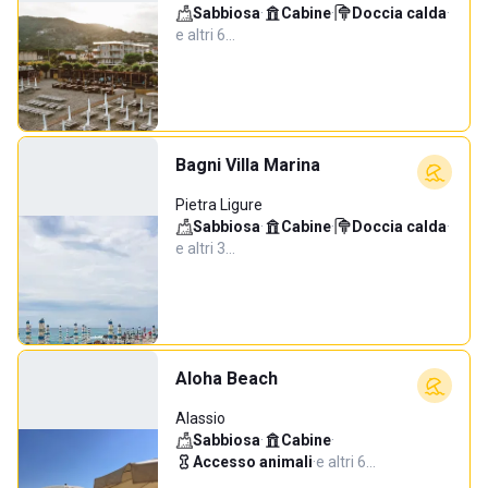
Sabbiosa
·
Cabine
·
Doccia calda
·
e altri 6…
Bagni Villa Marina
Pietra Ligure
Sabbiosa
·
Cabine
·
Doccia calda
·
e altri 3…
Aloha Beach
Alassio
Sabbiosa
·
Cabine
·
Accesso animali
·
e altri 6…