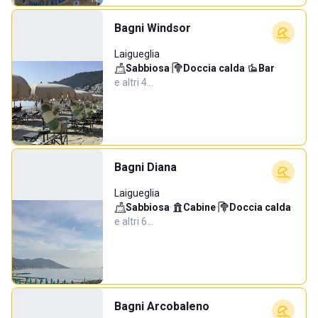
Bagni Windsor
Laigueglia
Sabbiosa
·
Doccia calda
·
Bar
·
e altri 4…
Bagni Diana
Laigueglia
Sabbiosa
·
Cabine
·
Doccia calda
·
e altri 6…
Bagni Arcobaleno