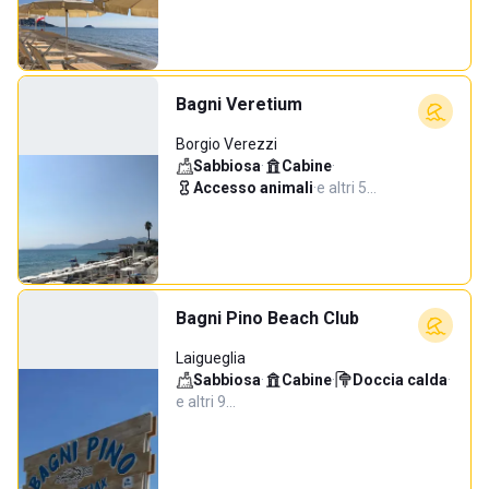
Bagni Veretium
Borgio Verezzi
Sabbiosa
·
Cabine
·
Accesso animali
·
e altri 5…
Bagni Pino Beach Club
Laigueglia
Sabbiosa
·
Cabine
·
Doccia calda
·
e altri 9…