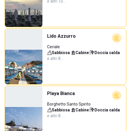
e altri 10…
Lido Azzurro
Ceriale
Sabbiosa
·
Cabine
·
Doccia calda
·
e altri 8…
Playa Bianca
Borghetto Santo Spirito
Sabbiosa
·
Cabine
·
Doccia calda
·
e altri 8…