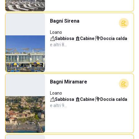
Bagni Sirena
Loano
Sabbiosa
·
Cabine
·
Doccia calda
·
e altri 8…
Bagni Miramare
Loano
Sabbiosa
·
Cabine
·
Doccia calda
·
e altri 9…