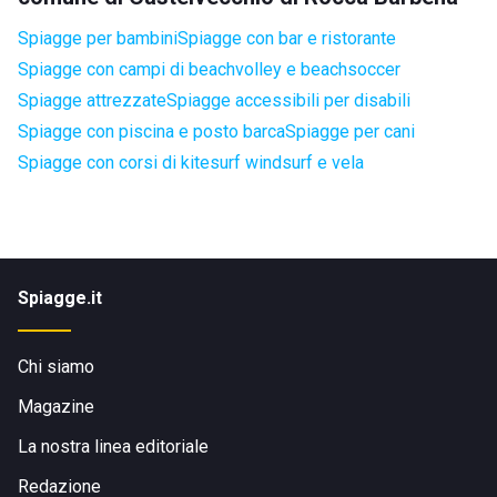
Spiagge per bambini
Spiagge con bar e ristorante
Spiagge con campi di beachvolley e beachsoccer
Spiagge attrezzate
Spiagge accessibili per disabili
Spiagge con piscina e posto barca
Spiagge per cani
Spiagge con corsi di kitesurf windsurf e vela
Spiagge.it
Chi siamo
Magazine
La nostra linea editoriale
Redazione