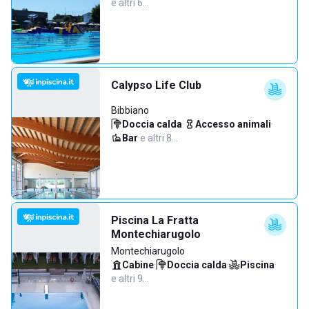
e altri 6…
Calypso Life Club
Bibbiano
Doccia calda
·
Accesso animali
·
Bar
·
e altri 8…
Piscina La Fratta
Montechiarugolo
Montechiarugolo
Cabine
·
Doccia calda
·
Piscina
·
e altri 9…