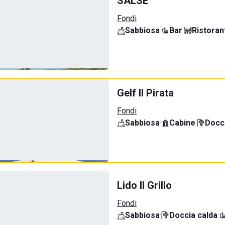
SALSE'
Fondi
Sabbiosa
·
Bar
·
Ristoran
Gelf Il Pirata
Fondi
Sabbiosa
·
Cabine
·
Docci
Lido Il Grillo
Fondi
Sabbiosa
·
Doccia calda
·