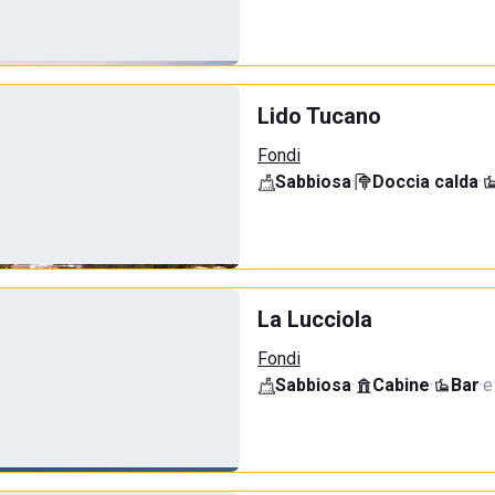
Lido Tucano
Fondi
Sabbiosa
·
Doccia calda
·
La Lucciola
Fondi
Sabbiosa
·
Cabine
·
Bar
·
e