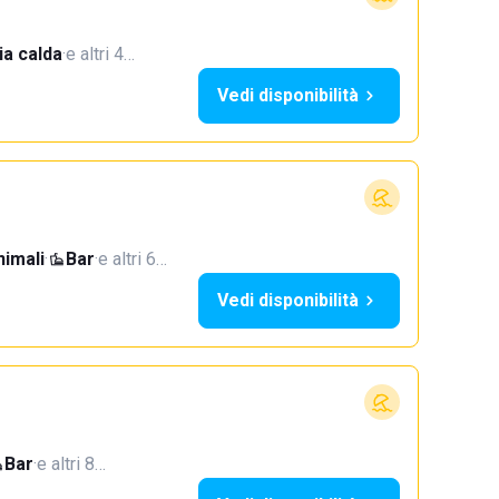
a calda
·
e altri 4…
Vedi disponibilità
imali
·
Bar
·
e altri 6…
Vedi disponibilità
Bar
·
e altri 8…