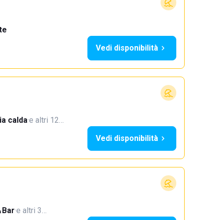
te
Vedi disponibilità
a calda
·
e altri 12…
Vedi disponibilità
Bar
·
e altri 3…