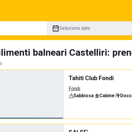
Seleziona date
limenti balneari Castelliri: pre
ti
Tahiti Club Fondi
Fondi
Sabbiosa
·
Cabine
·
Docci