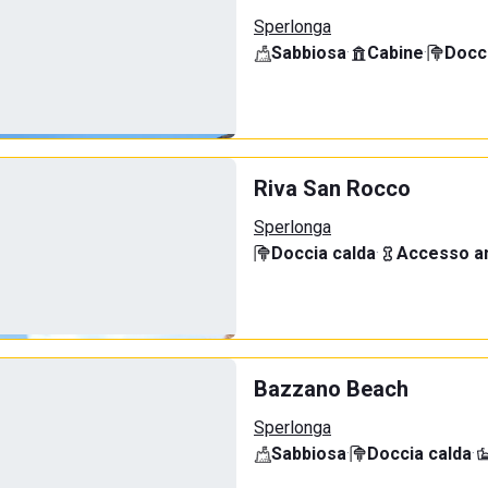
Sperlonga
Sabbiosa
·
Cabine
·
Docci
Riva San Rocco
Sperlonga
Doccia calda
·
Accesso an
Bazzano Beach
Sperlonga
Sabbiosa
·
Doccia calda
·