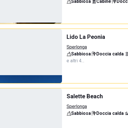
Sabbiosa
·
Cabine
·
Docci
Lido La Peonia
Sperlonga
Sabbiosa
·
Doccia calda
·
e altri 4…
Salette Beach
Sperlonga
Sabbiosa
·
Doccia calda
·