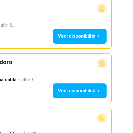
 altri 6…
Vedi disponibilità
doro
a calda
·
e altri 9…
Vedi disponibilità