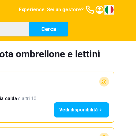
Experience
Sei un gestore?
Cerca
nota ombrellone e lettini
a calda
·
e altri 10…
Vedi disponibilità