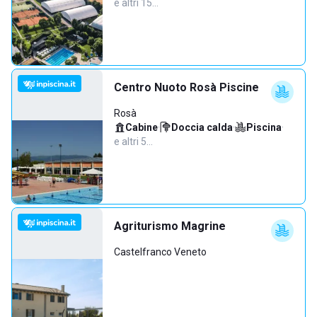
e altri 15…
Centro Nuoto Rosà Piscine
Rosà
Cabine
·
Doccia calda
·
Piscina
·
e altri 5…
Agriturismo Magrine
Castelfranco Veneto