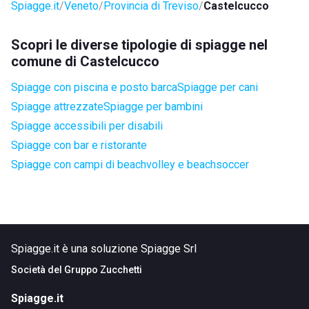
Spiagge.it
Veneto
Provincia di Treviso
Castelcucco
Scopri le diverse tipologie di spiagge nel
comune di Castelcucco
Spiagge con piscina e posto barca
Spiagge per cani
Spiagge attrezzate
Spiagge per bambini
Spiagge accessibili per disabili
Spiagge con bar e ristorante
Spiagge con campi di beachvolley e beachsoccer
Spiagge.it è una soluzione Spiagge Srl
Società del
Gruppo Zucchetti
Spiagge.it