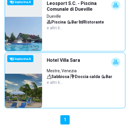
Leosport S.C. - Piscina
Comunale di Dueville
Dueville
Piscina
·
Bar
·
Ristorante
·
e altri 6…
Hotel Villa Sara
Mestre, Venezia
Sabbiosa
·
Doccia calda
·
Bar
·
e altri 6…
1