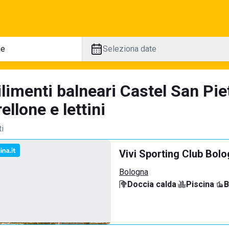
Seleziona date
ilimenti balneari Castel San Pi
llone e lettini
ti
Vivi Sporting Club Bol
Bologna
Doccia calda
·
Piscina
·
B