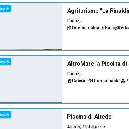
Agriturismo "La Rinaldi
Faenza
Doccia calda
·
Bar
·
Rist
AltroMare la Piscina d
Faenza
Cabine
·
Doccia calda
·
P
Piscina di Altedo
Altedo, Malalbergo