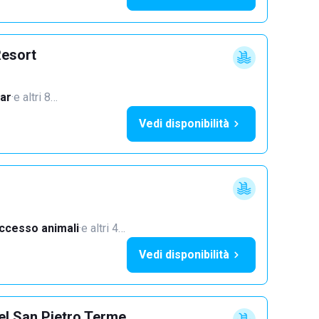
Resort
ar
·
e altri 8…
Vedi disponibilità
ccesso animali
·
e altri 4…
Vedi disponibilità
el San Pietro Terme