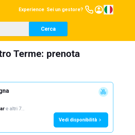
Experience
Sei un gestore?
Cerca
etro Terme: prenota
ogna
ar
·
e altri 7…
Vedi disponibilità