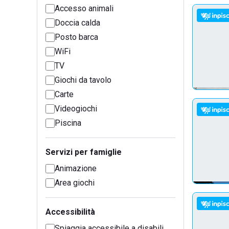
Accesso animali
Doccia calda
Posto barca
WiFi
TV
Giochi da tavolo
Carte
Videogiochi
Piscina
Servizi per famiglie
Animazione
Area giochi
Accessibilità
Spiaggia accessibile a disabili