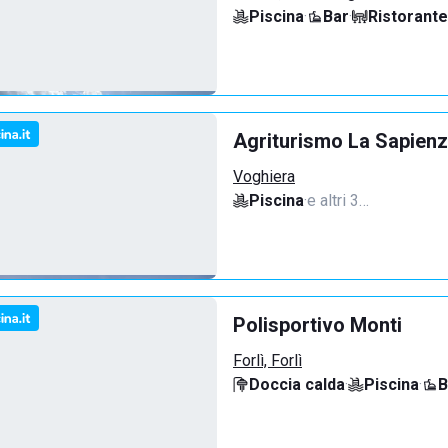
Piscina
·
Bar
·
Ristorante
Agriturismo La Sapienz
Voghiera
Piscina
·
e altri 3…
Polisportivo Monti
Forlì, Forlì
Doccia calda
·
Piscina
·
B