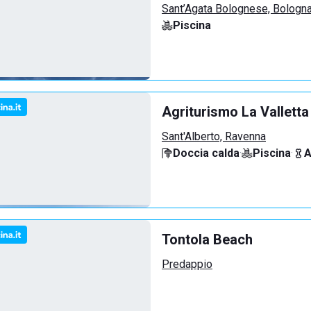
Sant’Agata Bolognese, Bologn
Piscina
Agriturismo La Valletta
Sant'Alberto, Ravenna
Doccia calda
·
Piscina
·
A
Tontola Beach
Predappio