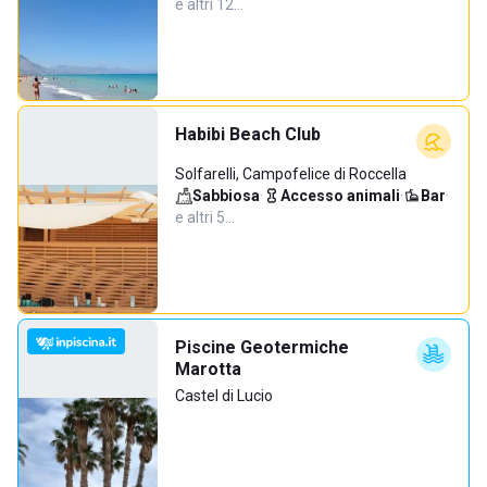
e altri 12…
Habibi Beach Club
Solfarelli, Campofelice di Roccella
Sabbiosa
·
Accesso animali
·
Bar
·
e altri 5…
Piscine Geotermiche
Marotta
Castel di Lucio