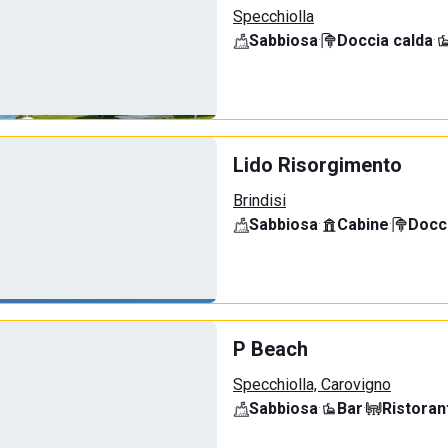
Specchiolla
Sabbiosa
·
Doccia calda
·
Lido Risorgimento
Brindisi
Sabbiosa
·
Cabine
·
Docci
P Beach
Specchiolla, Carovigno
Sabbiosa
·
Bar
·
Ristoran