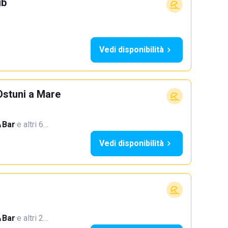
ub
Vedi disponibilità
 Ostuni a Mare
Bar
·
e altri 6…
Vedi disponibilità
Bar
·
e altri 2…