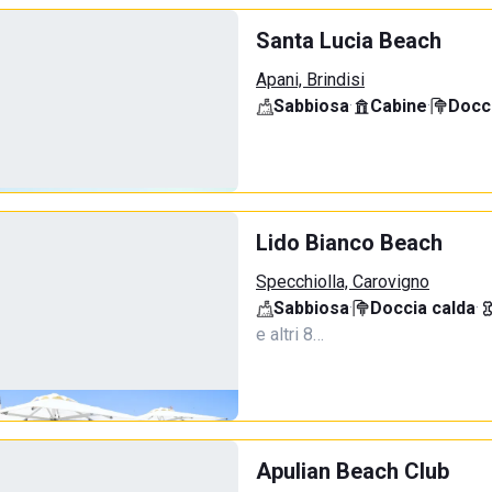
Santa Lucia Beach
Apani, Brindisi
Sabbiosa
·
Cabine
·
Docci
Lido Bianco Beach
Specchiolla, Carovigno
Sabbiosa
·
Doccia calda
·
e altri 8…
Apulian Beach Club