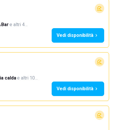
Bar
·
e altri 4…
Vedi disponibilità
a calda
·
e altri 10…
Vedi disponibilità