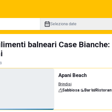
Seleziona date
ilimenti balneari Case Bianche:
i
ti
Apani Beach
Brindisi
Sabbiosa
·
Bar
·
Ristoran