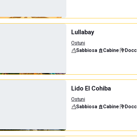
Lullabay
Ostuni
Sabbiosa
·
Cabine
·
Docci
Lido El Cohiba
Ostuni
Sabbiosa
·
Cabine
·
Docci