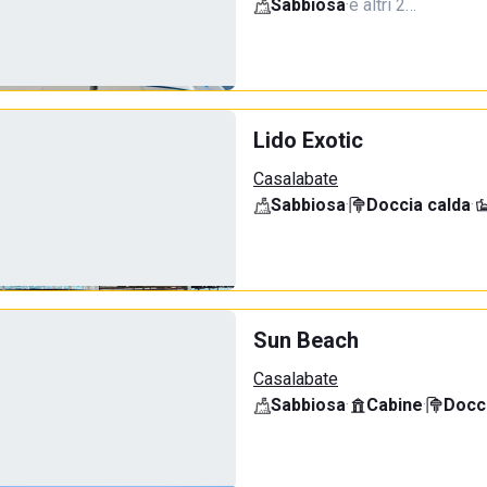
Sabbiosa
·
e altri 2…
Lido Exotic
Casalabate
Sabbiosa
·
Doccia calda
·
Sun Beach
Casalabate
Sabbiosa
·
Cabine
·
Docci