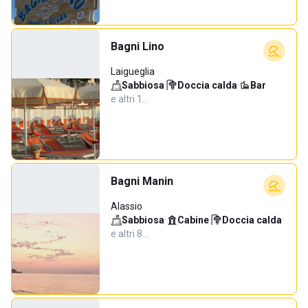
Bagni Lino
Laigueglia
Sabbiosa
·
Doccia calda
·
Bar
·
e altri 1…
Bagni Manin
Alassio
Sabbiosa
·
Cabine
·
Doccia calda
·
e altri 8…