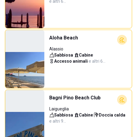
e altri 6…
Aloha Beach
Alassio
Sabbiosa
·
Cabine
·
Accesso animali
·
e altri 6…
Bagni Pino Beach Club
Laigueglia
Sabbiosa
·
Cabine
·
Doccia calda
·
e altri 9…