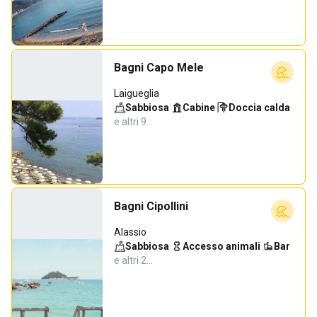
Bagni Capo Mele
Laigueglia
Sabbiosa
·
Cabine
·
Doccia calda
·
e altri 9…
Bagni Cipollini
Alassio
Sabbiosa
·
Accesso animali
·
Bar
·
e altri 2…