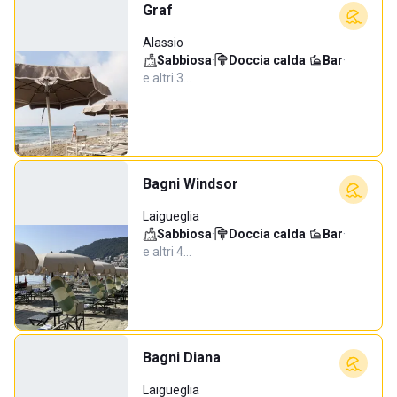
Graf
Alassio
Sabbiosa
·
Doccia calda
·
Bar
·
e altri 3…
Bagni Windsor
Laigueglia
Sabbiosa
·
Doccia calda
·
Bar
·
e altri 4…
Bagni Diana
Laigueglia