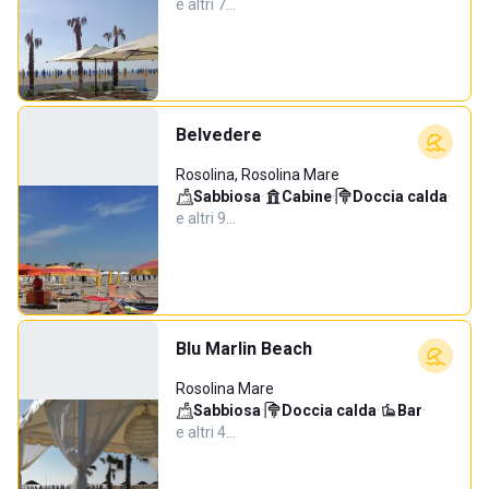
e altri 7…
Belvedere
Rosolina, Rosolina Mare
Sabbiosa
·
Cabine
·
Doccia calda
·
e altri 9…
Blu Marlin Beach
Rosolina Mare
Sabbiosa
·
Doccia calda
·
Bar
·
e altri 4…