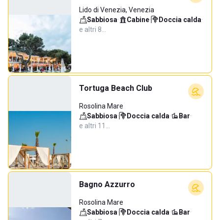
Lido di Venezia, Venezia
Sabbiosa
·
Cabine
·
Doccia calda
·
e altri 8…
Tortuga Beach Club
Rosolina Mare
Sabbiosa
·
Doccia calda
·
Bar
·
e altri 11…
Bagno Azzurro
Rosolina Mare
Sabbiosa
·
Doccia calda
·
Bar
·