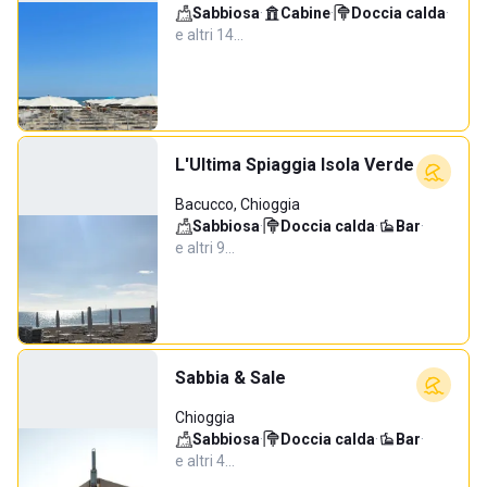
Sabbiosa
·
Cabine
·
Doccia calda
·
e altri 14…
L'Ultima Spiaggia Isola Verde
Bacucco, Chioggia
Sabbiosa
·
Doccia calda
·
Bar
·
e altri 9…
Sabbia & Sale
Chioggia
Sabbiosa
·
Doccia calda
·
Bar
·
e altri 4…