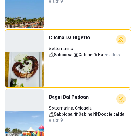
e altri 9…
Cucina Da Gigetto
Sottomarina
Sabbiosa
·
Cabine
·
Bar
·
e altri 5…
Bagni Dal Padoan
Sottomarina, Chioggia
Sabbiosa
·
Cabine
·
Doccia calda
·
e altri 9…