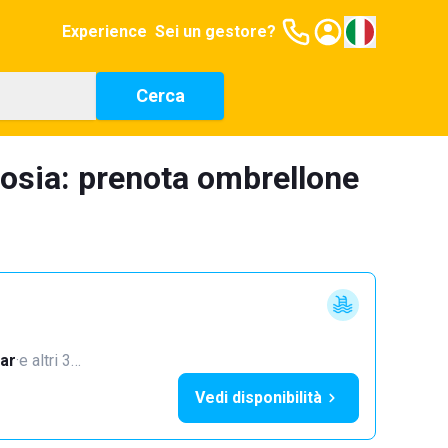
Experience
Sei un gestore?
Cerca
dosia: prenota ombrellone
ar
·
e altri 3…
Vedi disponibilità