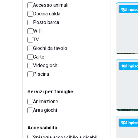
Accesso animali
Doccia calda
Posto barca
WiFi
TV
Giochi da tavolo
Carte
Videogiochi
Piscina
Servizi per famiglie
Animazione
Area giochi
Accessibilità
Spiaggia accessibile a disabili