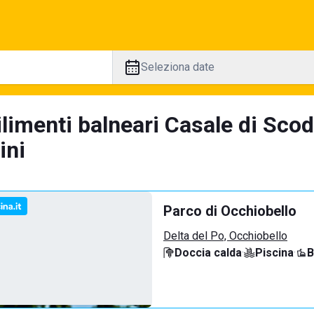
Seleziona date
ilimenti balneari Casale di Sco
ini
Parco di Occhiobello
Delta del Po, Occhiobello
Doccia calda
·
Piscina
·
B