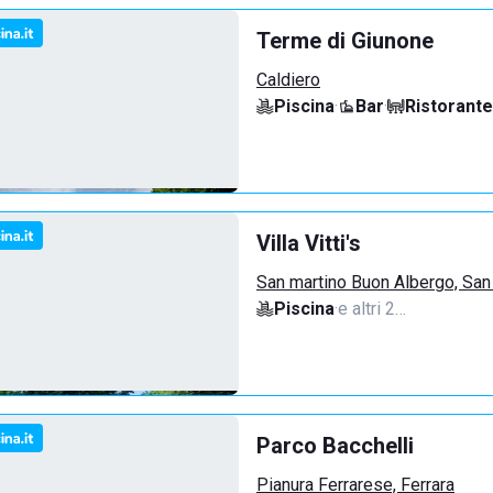
Terme di Giunone
Caldiero
Piscina
·
Bar
·
Ristorante
Villa Vitti's
San martino Buon Albergo, San
Piscina
·
e altri 2…
Parco Bacchelli
Pianura Ferrarese, Ferrara