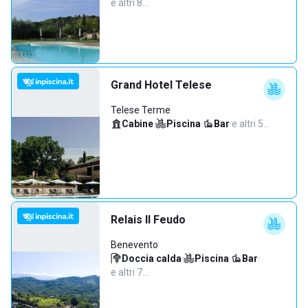
e altri 8…
Grand Hotel Telese
Telese Terme
Cabine
·
Piscina
·
Bar
·
e altri 5…
Relais Il Feudo
Benevento
Doccia calda
·
Piscina
·
Bar
·
e altri 7…