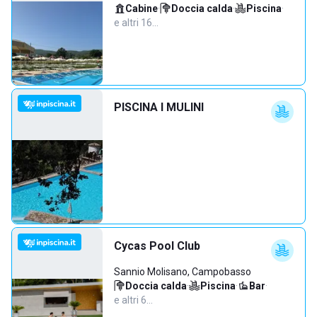
Cabine
·
Doccia calda
·
Piscina
·
e altri 16…
PISCINA I MULINI
Cycas Pool Club
Sannio Molisano, Campobasso
Doccia calda
·
Piscina
·
Bar
·
e altri 6…