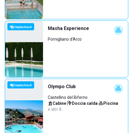
Masha Experience
Pomigliano d'Arco
Olympo Club
Castellino del Biferno
Cabine
·
Doccia calda
·
Piscina
·
e altri 8…