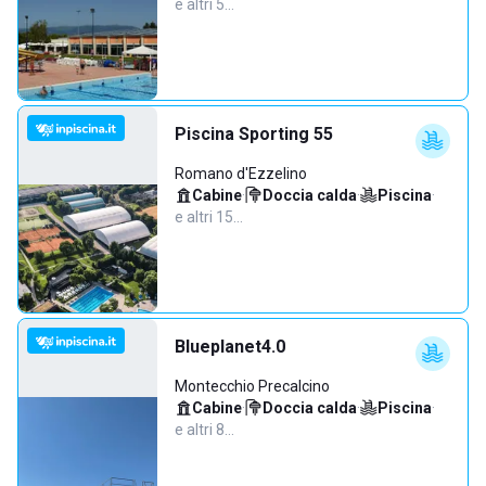
e altri 5…
Piscina Sporting 55
Romano d'Ezzelino
Cabine
·
Doccia calda
·
Piscina
·
e altri 15…
Blueplanet4.0
Montecchio Precalcino
Cabine
·
Doccia calda
·
Piscina
·
e altri 8…