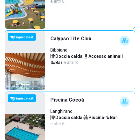
e altri 6…
Calypso Life Club
Bibbiano
Doccia calda
·
Accesso animali
·
Bar
·
e altri 8…
Piscina Cocoà
Langhirano
Doccia calda
·
Piscina
·
Bar
·
e altri 6…