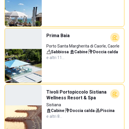
Prima Baia
Porto Santa Margherita di Caorle, Caorle
Sabbiosa
·
Cabine
·
Doccia calda
·
e altri 11…
Tivoli Portopiccolo Sistiana
Wellness Resort & Spa
Sistiana
Cabine
·
Doccia calda
·
Piscina
·
e altri 8…