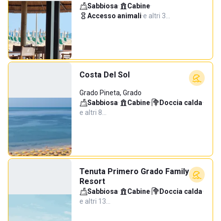
Sabbiosa
·
Cabine
·
Accesso animali
·
e altri 3…
Costa Del Sol
Grado Pineta, Grado
Sabbiosa
·
Cabine
·
Doccia calda
·
e altri 8…
Tenuta Primero Grado Family
Resort
Sabbiosa
·
Cabine
·
Doccia calda
·
e altri 13…