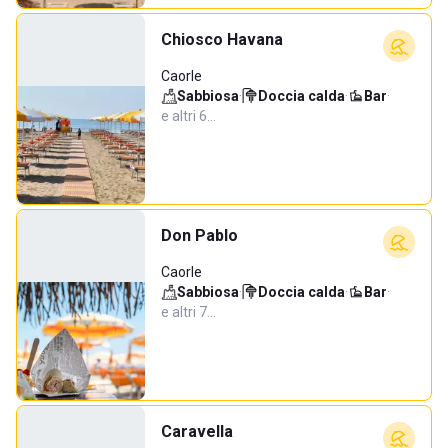
Chiosco Havana
Caorle
Sabbiosa
·
Doccia calda
·
Bar
·
e altri 6…
Don Pablo
Caorle
Sabbiosa
·
Doccia calda
·
Bar
·
e altri 7…
Caravella