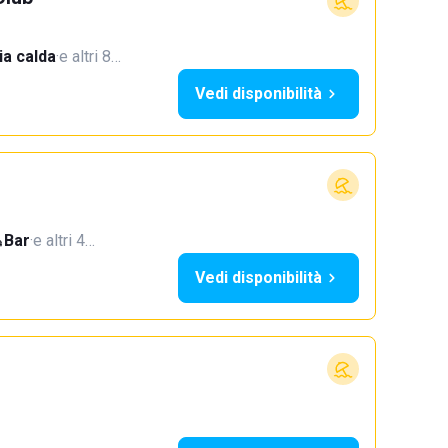
a calda
·
e altri 8…
Vedi disponibilità
Bar
·
e altri 4…
Vedi disponibilità