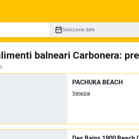
Seleziona date
limenti balneari Carbonera: pre
ti
PACHUKA BEACH
Venezia
Des Bains 1900 Beach 