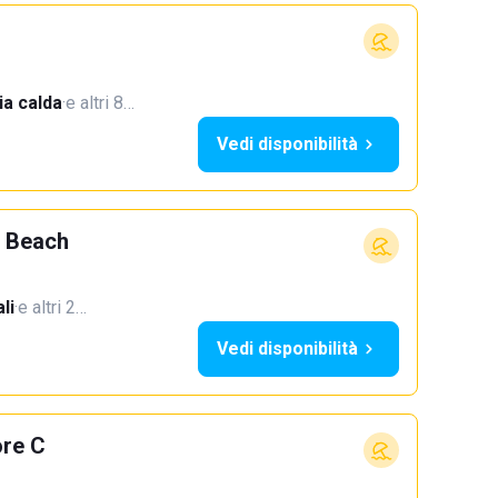
a calda
·
e altri 8…
Vedi disponibilità
 Beach
li
·
e altri 2…
Vedi disponibilità
ore C