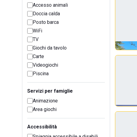
Accesso animali
Doccia calda
Posto barca
WiFi
TV
Giochi da tavolo
Carte
Videogiochi
Piscina
Servizi per famiglie
Animazione
Area giochi
Accessibilità
Spiaggia accessibile a disabili