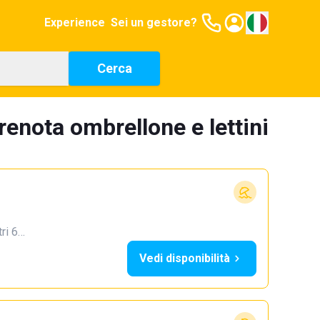
Experience
Sei un gestore?
Cerca
renota ombrellone e lettini
tri 6…
Vedi disponibilità