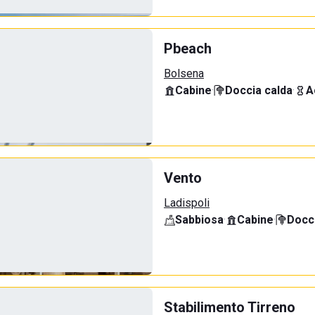
Pbeach
Bolsena
Cabine
·
Doccia calda
·
A
Vento
Ladispoli
Sabbiosa
·
Cabine
·
Docci
Stabilimento Tirreno