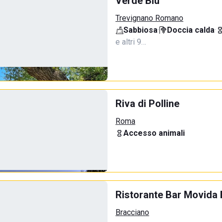
Verde Blu
Trevignano Romano
Sabbiosa
·
Doccia calda
·
e altri 9…
Riva di Polline
Roma
Accesso animali
Ristorante Bar Movida
Bracciano