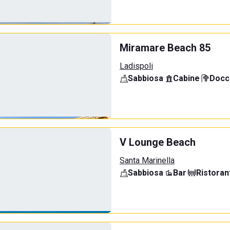
Miramare Beach 85
Ladispoli
Sabbiosa
·
Cabine
·
Docci
V Lounge Beach
Santa Marinella
Sabbiosa
·
Bar
·
Ristoran