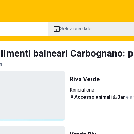
Seleziona date
ilimenti balneari Carbognano: p
ti
Riva Verde
Ronciglione
Accesso animali
·
Bar
·
e al