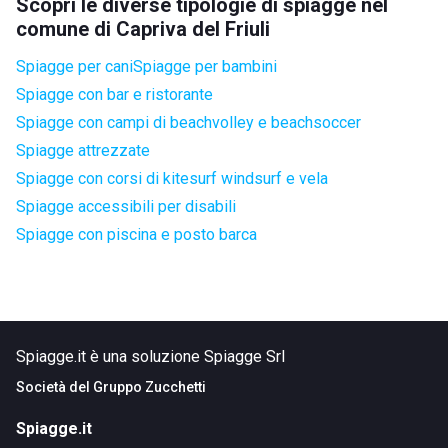
Scopri le diverse tipologie di spiagge nel
comune di Capriva del Friuli
Spiagge per cani
Spiagge per bambini
Spiagge con bar e ristorante
Spiagge con campi di beachvolley e beachsoccer
Spiagge attrezzate
Spiagge con corsi di kitesurf windsurf e vela
Spiagge accessibili per disabili
Spiagge con piscina e posto barca
Spiagge.it è una soluzione Spiagge Srl
Società del
Gruppo Zucchetti
Spiagge.it