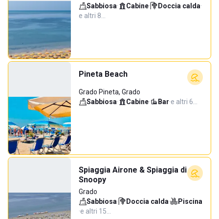
Sabbiosa
·
Cabine
·
Doccia calda
·
e altri 8…
Pineta Beach
Grado Pineta, Grado
Sabbiosa
·
Cabine
·
Bar
·
e altri 6…
Spiaggia Airone & Spiaggia di
Snoopy
Grado
Sabbiosa
·
Doccia calda
·
Piscina
·
e altri 15…