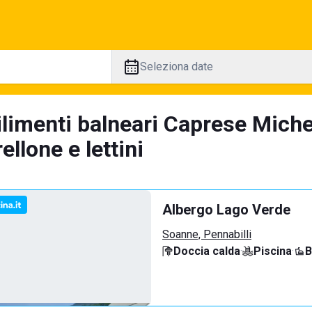
Seleziona date
ilimenti balneari Caprese Miche
llone e lettini
Albergo Lago Verde
Soanne, Pennabilli
Doccia calda
·
Piscina
·
B