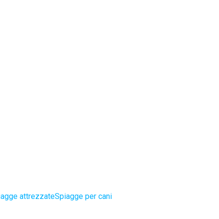
iagge attrezzate
Spiagge per cani