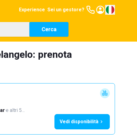
Experience
Sei un gestore?
Cerca
langelo: prenota
ar
·
e altri 5…
Vedi disponibilità