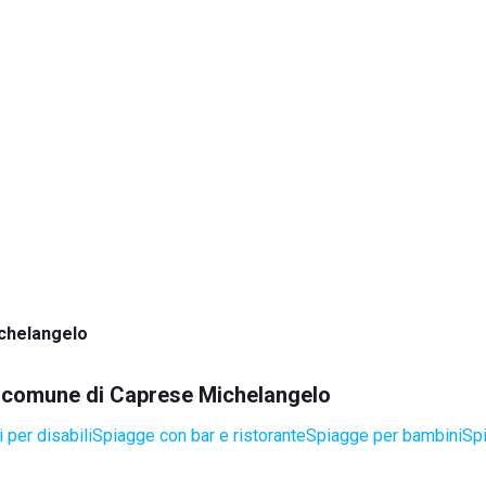
chelangelo
el comune di Caprese Michelangelo
 per disabili
Spiagge con bar e ristorante
Spiagge per bambini
Sp