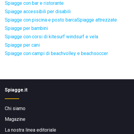
Spiagge con bar e ristorante
Spiagge accessibili per disabili
Spiagge con piscina e posto barca
Spiagge attrezzate
Spiagge per bambini
Spiagge con corsi di kitesurf windsurf e vela
Spiagge per cani
Spiagge con campi di beachvolley e beachsoccer
Spiagge.it
Chi siamo
Magazine
La nostra linea editoriale