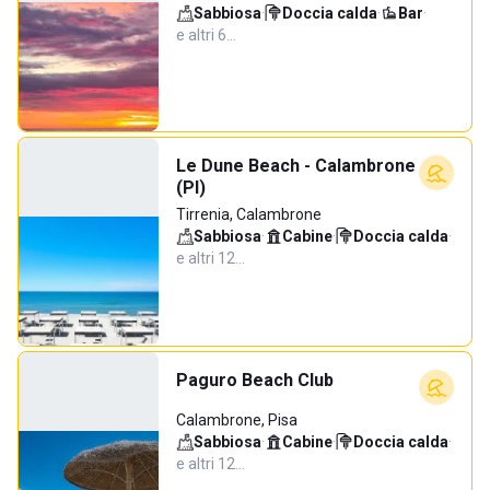
Sabbiosa
·
Doccia calda
·
Bar
·
e altri 6…
Le Dune Beach - Calambrone
(PI)
Tirrenia, Calambrone
Sabbiosa
·
Cabine
·
Doccia calda
·
e altri 12…
Paguro Beach Club
Calambrone, Pisa
Sabbiosa
·
Cabine
·
Doccia calda
·
e altri 12…