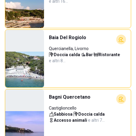
e altri 16…
Baia Del Rogiolo
Quercianella, Livorno
Doccia calda
·
Bar
·
Ristorante
·
e altri 8…
Bagni Quercetano
Castiglioncello
Sabbiosa
·
Doccia calda
·
Accesso animali
·
e altri 7…