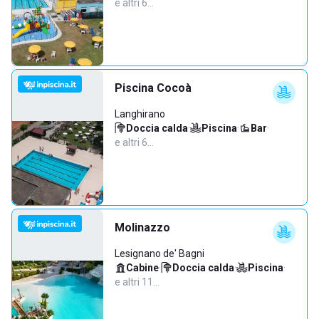
e altri 6…
Piscina Cocoà
Langhirano
Doccia calda
·
Piscina
·
Bar
·
e altri 6…
Molinazzo
Lesignano de' Bagni
Cabine
·
Doccia calda
·
Piscina
·
e altri 11…