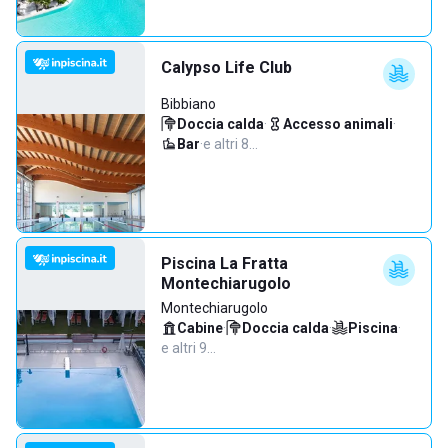
Calypso Life Club
Bibbiano
Doccia calda
·
Accesso animali
·
Bar
·
e altri 8…
Piscina La Fratta
Montechiarugolo
Montechiarugolo
Cabine
·
Doccia calda
·
Piscina
·
e altri 9…