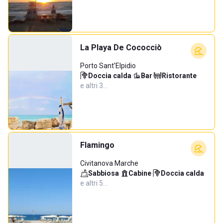
La Playa De Cococciò
Porto Sant'Elpidio
Doccia calda
·
Bar
·
Ristorante
·
e altri 3…
Flamingo
Civitanova Marche
Sabbiosa
·
Cabine
·
Doccia calda
·
e altri 5…