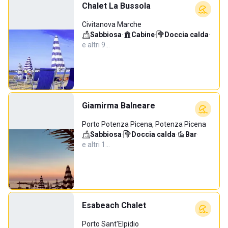
Chalet La Bussola
Civitanova Marche
Sabbiosa
·
Cabine
·
Doccia calda
·
e altri 9…
Giamirma Balneare
Porto Potenza Picena, Potenza Picena
Sabbiosa
·
Doccia calda
·
Bar
·
e altri 1…
Esabeach Chalet
Porto Sant'Elpidio