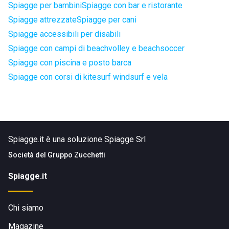
Spiagge per bambini
Spiagge con bar e ristorante
Spiagge attrezzate
Spiagge per cani
Spiagge accessibili per disabili
Spiagge con campi di beachvolley e beachsoccer
Spiagge con piscina e posto barca
Spiagge con corsi di kitesurf windsurf e vela
Spiagge.it è una soluzione Spiagge Srl
Società del
Gruppo Zucchetti
Spiagge.it
Chi siamo
Magazine