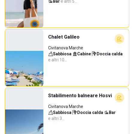
Bar
·
e altri 5…
Chalet Galileo
Civitanova Marche
Sabbiosa
·
Cabine
·
Doccia calda
·
e altri 10…
Stabilimento balneare Hosvi
Civitanova Marche
Sabbiosa
·
Doccia calda
·
Bar
·
e altri 3…