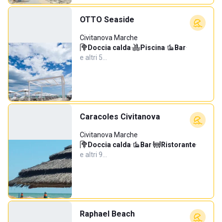
OTTO Seaside
Civitanova Marche
Doccia calda
·
Piscina
·
Bar
·
e altri 5…
Caracoles Civitanova
Civitanova Marche
Doccia calda
·
Bar
·
Ristorante
·
e altri 9…
Raphael Beach