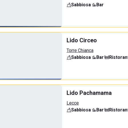
Sabbiosa
·
Bar
Lido Circeo
Torre Chianca
Sabbiosa
·
Bar
·
Ristoran
Lido Pachamama
Lecce
Sabbiosa
·
Bar
·
Ristoran