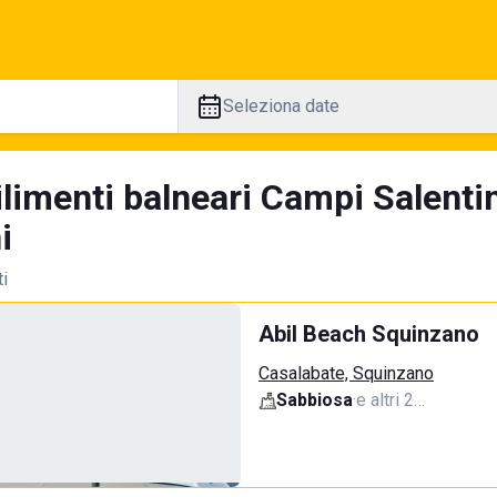
Seleziona date
ilimenti balneari Campi Salenti
i
ti
Abil Beach Squinzano
Casalabate, Squinzano
Sabbiosa
·
e altri 2…