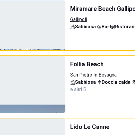
Miramare Beach Gallipo
Gallipoli
Sabbiosa
·
Bar
·
Ristoran
Follia Beach
San Pietro In Bevagna
Sabbiosa
·
Doccia calda
·
e altri 5…
Lido Le Canne