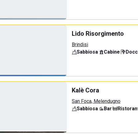
Lido Risorgimento
Brindisi
Sabbiosa
·
Cabine
·
Docci
Kalè Cora
San Foca, Melendugno
Sabbiosa
·
Bar
·
Ristoran