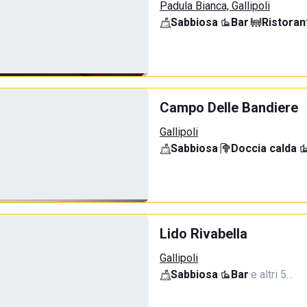
Padula Bianca, Gallipoli
Sabbiosa
·
Bar
·
Ristoran
Campo Delle Bandiere
Gallipoli
Sabbiosa
·
Doccia calda
·
Lido Rivabella
Gallipoli
Sabbiosa
·
Bar
·
e altri 5…