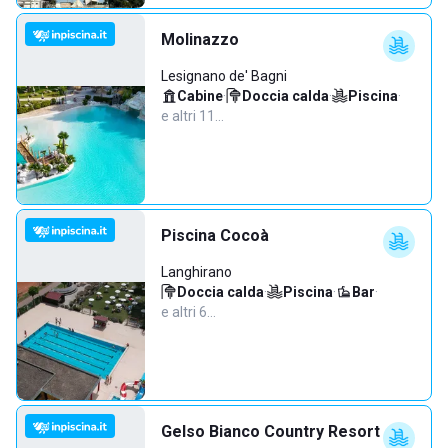
Molinazzo
Lesignano de' Bagni
Cabine
·
Doccia calda
·
Piscina
·
e altri 11…
Piscina Cocoà
Langhirano
Doccia calda
·
Piscina
·
Bar
·
e altri 6…
Gelso Bianco Country Resort