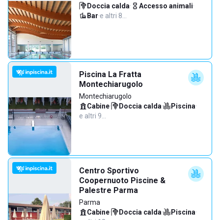
Doccia calda
·
Accesso animali
·
Bar
·
e altri 8…
Piscina La Fratta
Montechiarugolo
Montechiarugolo
Cabine
·
Doccia calda
·
Piscina
·
e altri 9…
Centro Sportivo
Coopernuoto Piscine &
Palestre Parma
Parma
Cabine
·
Doccia calda
·
Piscina
·