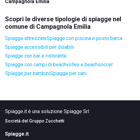
Campagnola Emilia
Scopri le diverse tipologie di spiagge nel
comune di Campagnola Emilia
Spiagge attrezzate
Spiagge con piscina e posto barca
Spiagge accessibili per disabili
Spiagge con bar e ristorante
Spiagge con campi di beachvolley e beachsoccer
Spiagge per bambini
Spiagge per cani
Spiagge.it è una soluzione Spiagge Srl
Società del
Gruppo Zucchetti
Spiagge.it