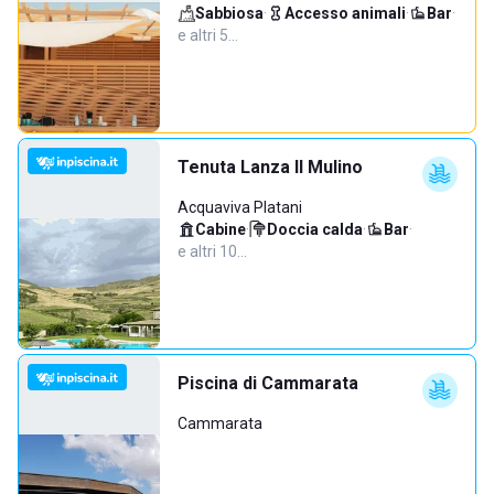
Sabbiosa
·
Accesso animali
·
Bar
·
e altri 5…
Tenuta Lanza Il Mulino
Acquaviva Platani
Cabine
·
Doccia calda
·
Bar
·
e altri 10…
Piscina di Cammarata
Cammarata