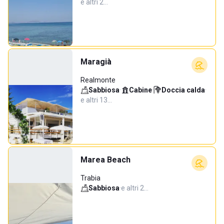
e altri 2…
Maragià
Realmonte
Sabbiosa
·
Cabine
·
Doccia calda
·
e altri 13…
Marea Beach
Trabia
Sabbiosa
·
e altri 2…