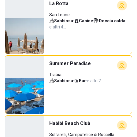
La Rotta
San Leone
Sabbiosa
·
Cabine
·
Doccia calda
·
e altri 4…
Summer Paradise
Trabia
Sabbiosa
·
Bar
·
e altri 2…
Habibi Beach Club
Solfarelli, Campofelice di Roccella