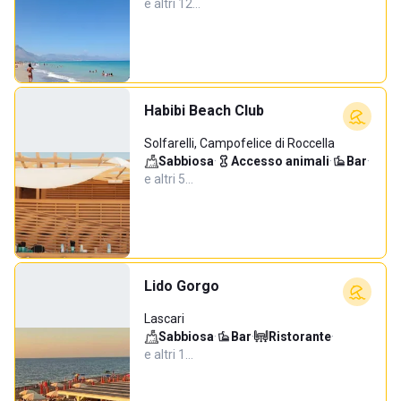
e altri 12…
Habibi Beach Club
Solfarelli, Campofelice di Roccella
Sabbiosa
·
Accesso animali
·
Bar
·
e altri 5…
Lido Gorgo
Lascari
Sabbiosa
·
Bar
·
Ristorante
·
e altri 1…