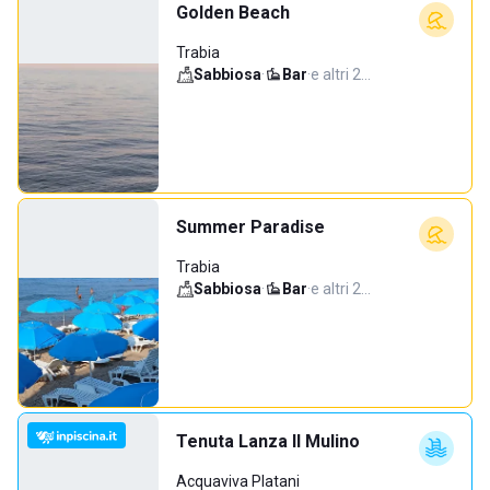
Golden Beach
Trabia
Sabbiosa
·
Bar
·
e altri 2…
Summer Paradise
Trabia
Sabbiosa
·
Bar
·
e altri 2…
Tenuta Lanza Il Mulino
Acquaviva Platani