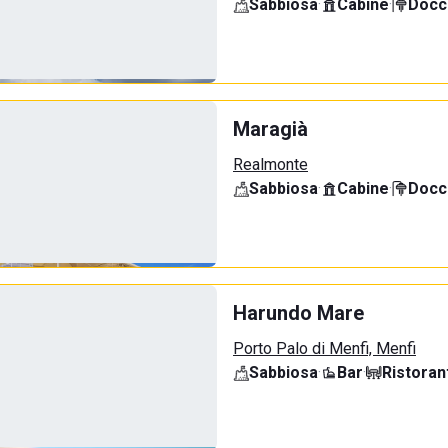
Sabbiosa
·
Cabine
·
Docci
Maragià
Realmonte
Sabbiosa
·
Cabine
·
Docci
Harundo Mare
Porto Palo di Menfi, Menfi
Sabbiosa
·
Bar
·
Ristoran