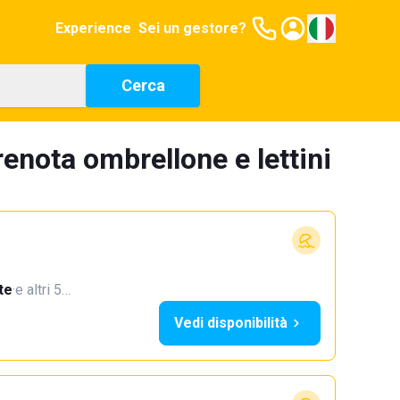
Experience
Sei un gestore?
Cerca
enota ombrellone e lettini
te
·
e altri 5…
Vedi disponibilità