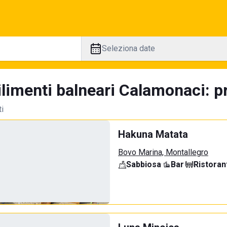
Seleziona date
limenti balneari Calamonaci: pr
ti
Hakuna Matata
Bovo Marina, Montallegro
Sabbiosa
·
Bar
·
Ristoran