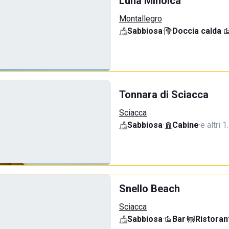
Luna Minoica
Montallegro
Sabbiosa
·
Doccia calda
·
Tonnara di Sciacca
Sciacca
Sabbiosa
·
Cabine
·
e altri 1
Snello Beach
Sciacca
Sabbiosa
·
Bar
·
Ristoran