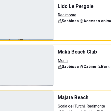
Lido Le Pergole
Realmonte
Sabbiosa
·
Accesso anima
Maká Beach Club
Menfi
Sabbiosa
·
Cabine
·
Bar
·
e
Majata Beach
Scala dei Turchi, Realmonte