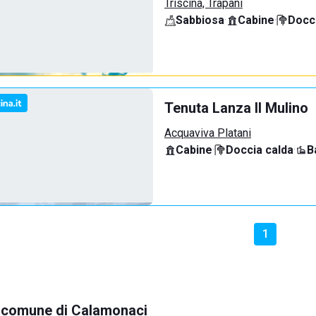
Triscina, Trapani
Sabbiosa
·
Cabine
·
Docci
Tenuta Lanza Il Mulino
Acquaviva Platani
Cabine
·
Doccia calda
·
B
1
el comune di Calamonaci