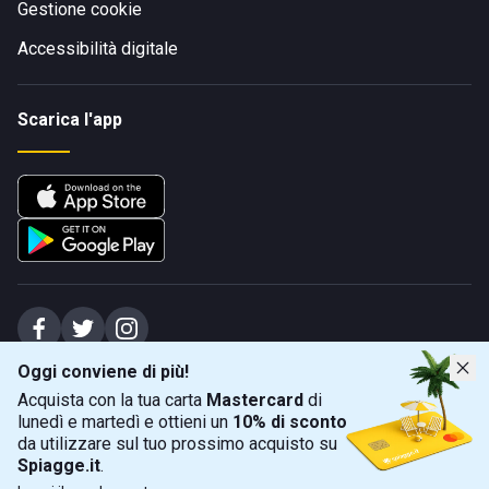
Gestione cookie
Accessibilità digitale
Scarica l'app
Oggi conviene di più!
Spiagge Srl - Sede legale: Via Marecchiese 48, 47923 Rimini (RN), IT -
Acquista con la tua carta
Mastercard
di
capitale sociale Euro 31245,57 - Iscritta al registro delle imprese di Rimini
lunedì e martedì e ottieni un
10% di sconto
Sede operativa: Via Flaminia 180, 47924 Rimini (RN), IT
-
+39 0541 772375
-
info@spiagge.it
- p.i./c.f. 04536640404
da utilizzare sul tuo prossimo acquisto su
Spiagge.it
.
Mappa
Filtra
©
2026
Spiagge Srl. Tutti i diritti riservati.