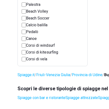
Palestra
Beach Volley
Beach Soccer
Calcio balilla
Pedalò
Canoe
Corsi di windsurf
Corsi di kitesurfing
Corsi di vela
Spiagge.it
Friuli-Venezia Giulia
Provincia di Udine
Bu
Scopri le diverse tipologie di spiagge ne
Spiagge con bar e ristorante
Spiagge attrezzate
Spiagg