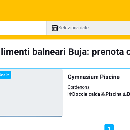
Seleziona date
limenti balneari Buja: prenota o
Gymnasium Piscine
Cordenons
Doccia calda
·
Piscina
·
B
1