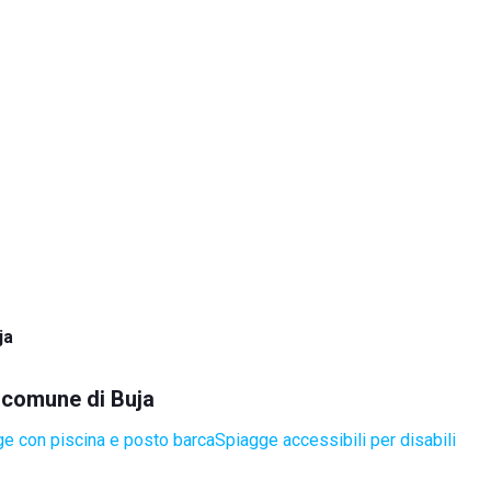
ja
l comune di Buja
e con piscina e posto barca
Spiagge accessibili per disabili