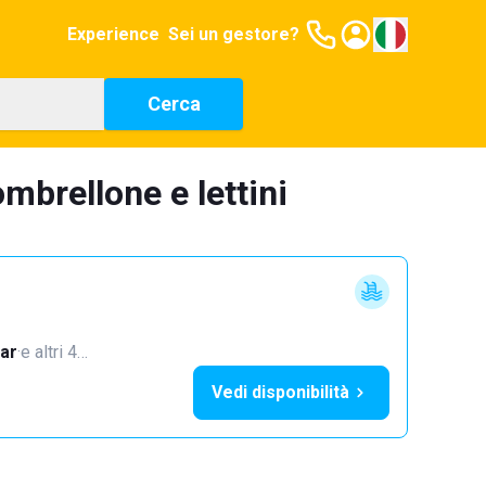
Experience
Sei un gestore?
Cerca
mbrellone e lettini
ar
·
e altri 4…
Vedi disponibilità