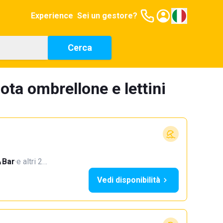
Experience
Sei un gestore?
Cerca
ota ombrellone e lettini
Bar
·
e altri 2…
Vedi disponibilità