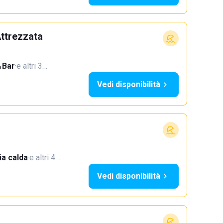
ttrezzata
Bar
·
e altri 3…
Vedi disponibilità
a calda
·
e altri 4…
Vedi disponibilità