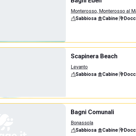
Bagni Eden
Monterosso, Monterosso al M
Sabbiosa
·
Cabine
·
Docci
Scapinera Beach
Levanto
Sabbiosa
·
Cabine
·
Docci
Bagni Comunali
Bonassola
Sabbiosa
·
Cabine
·
Docci