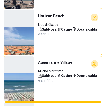
Horizon Beach
Lido di Classe
Sabbiosa
·
Cabine
·
Doccia calda
·
e altri 11…
Aquamarina Village
Milano Marittima
Sabbiosa
·
Cabine
·
Doccia calda
·
e altri 11…