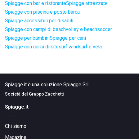
Spiagge con bar e ristorante
Spiagge attrezzate
Spiagge con piscina e posto barca
Spiagge accessibili per disabili
Spiagge con campi di beachvolley e beachsoccer
Spiagge per bambini
Spiagge per cani
Spiagge con corsi di kitesurf windsurf e vela
Spiagge.it è una soluzione Spiagge Srl
Società del
Gruppo Zucchetti
Spiagge.it
Chi siamo
Magazine