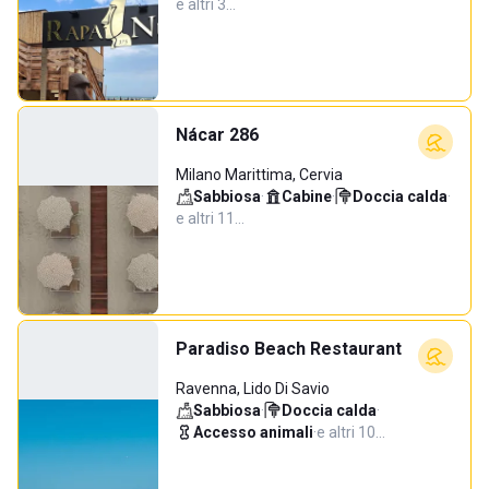
e altri 3…
Nácar 286
Milano Marittima, Cervia
Sabbiosa
·
Cabine
·
Doccia calda
·
e altri 11…
Paradiso Beach Restaurant
Ravenna, Lido Di Savio
Sabbiosa
·
Doccia calda
·
Accesso animali
·
e altri 10…