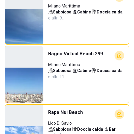
Milano Marittima
Sabbiosa
·
Cabine
·
Doccia calda
·
e altri 9…
Bagno Virtual Beach 299
Milano Marittima
Sabbiosa
·
Cabine
·
Doccia calda
·
e altri 11…
Rapa Nui Beach
Lido Di Savio
Sabbiosa
·
Doccia calda
·
Bar
·