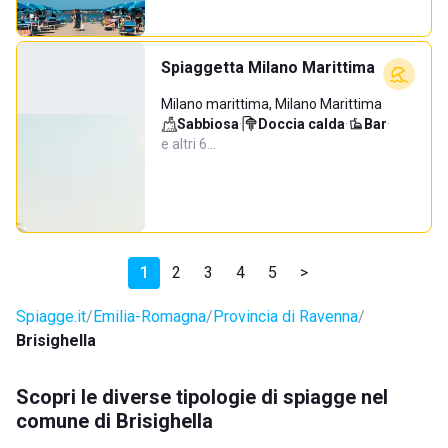
Spiaggetta Milano Marittima
Milano marittima, Milano Marittima
Sabbiosa
·
Doccia calda
·
Bar
·
e altri 6…
1
2
3
4
5
>
Spiagge.it
Emilia-Romagna
Provincia di Ravenna
Brisighella
Scopri le diverse tipologie di spiagge nel
comune di Brisighella