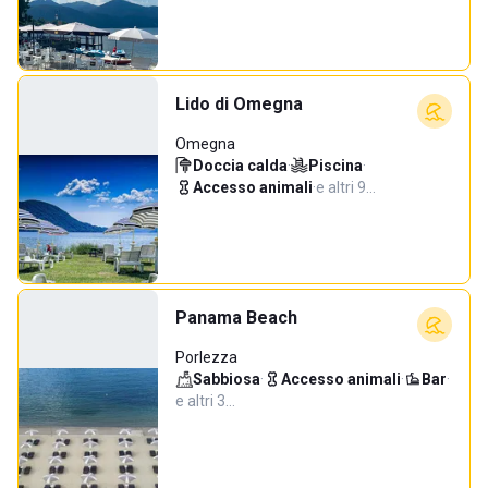
Lido di Omegna
Omegna
Doccia calda
·
Piscina
·
Accesso animali
·
e altri 9…
Panama Beach
Porlezza
Sabbiosa
·
Accesso animali
·
Bar
·
e altri 3…