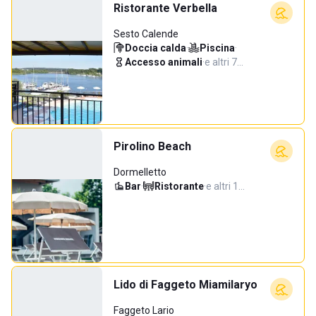
Ristorante Verbella
Sesto Calende
Doccia calda
·
Piscina
·
Accesso animali
·
e altri 7…
Pirolino Beach
Dormelletto
Bar
·
Ristorante
·
e altri 1…
Lido di Faggeto Miamilaryo
Faggeto Lario