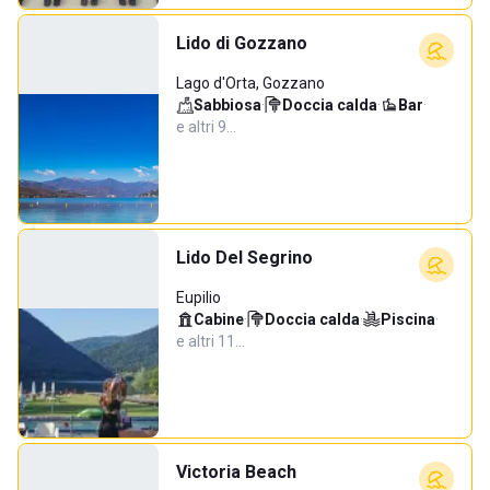
Lido di Gozzano
Lago d'Orta, Gozzano
Sabbiosa
·
Doccia calda
·
Bar
·
e altri 9…
Lido Del Segrino
Eupilio
Cabine
·
Doccia calda
·
Piscina
·
e altri 11…
Victoria Beach