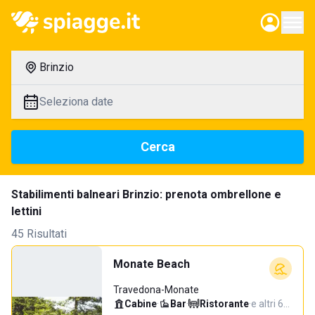
Brinzio
Seleziona date
Cerca
Stabilimenti balneari Brinzio: prenota ombrellone e
lettini
45 Risultati
Monate Beach
Travedona-Monate
Cabine
·
Bar
·
Ristorante
·
e altri 6…