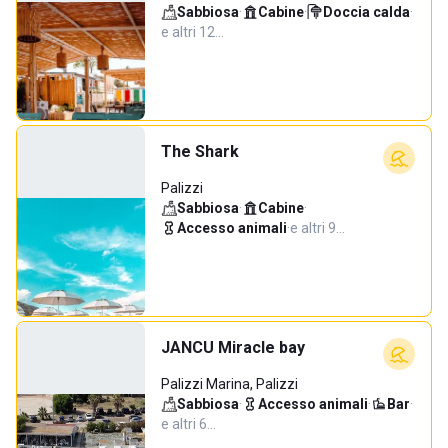
Sabbiosa
·
Cabine
·
Doccia calda
·
e altri 12…
The Shark
Palizzi
Sabbiosa
·
Cabine
·
Accesso animali
·
e altri 9…
JANCU Miracle bay
Palizzi Marina, Palizzi
Sabbiosa
·
Accesso animali
·
Bar
·
e altri 6…