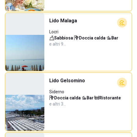
Lido Malaga
Locri
Sabbiosa
·
Doccia calda
·
Bar
·
e altri 9…
Lido Gelsomino
Siderno
Doccia calda
·
Bar
·
Ristorante
·
e altri 3…