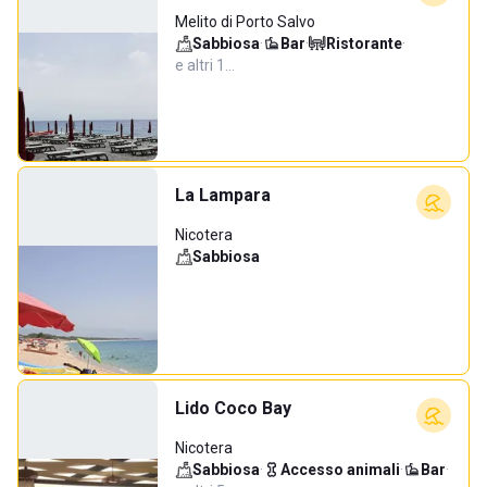
Melito di Porto Salvo
Sabbiosa
·
Bar
·
Ristorante
·
e altri 1…
La Lampara
Nicotera
Sabbiosa
Lido Coco Bay
Nicotera
Sabbiosa
·
Accesso animali
·
Bar
·