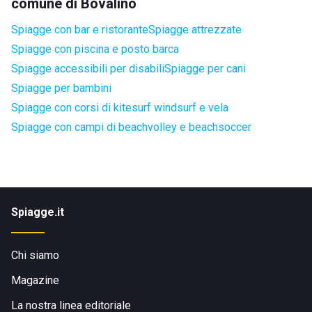
comune di Bovalino
Spiagge con bar e ristorante
Spiagge attrezzate
Spiagge con piscina e posto barca
Spiagge accessibili per disabili
Spiagge per cani
Spiagge per bambini
Spiagge con corsi di kitesurf windsurf e vela
Spiagge con campi di beachvolley e beachsoccer
Spiagge.it
Chi siamo
Magazine
La nostra linea editoriale