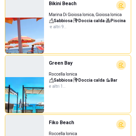
Bikini Beach
Marina Di Gioiosa Ionica, Gioiosa Ionica
Sabbiosa
·
Doccia calda
·
Piscina
·
e altri 9…
Green Bay
Roccella Ionica
Sabbiosa
·
Doccia calda
·
Bar
·
e altri 1…
Fiko Beach
Roccella Ionica