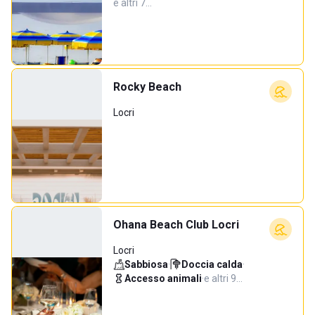
e altri 7…
Rocky Beach
Locri
Ohana Beach Club Locri
Locri
Sabbiosa
·
Doccia calda
·
Accesso animali
·
e altri 9…