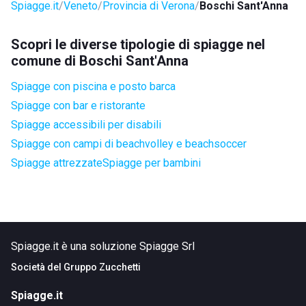
Spiagge.it
Veneto
Provincia di Verona
Boschi Sant'Anna
Scopri le diverse tipologie di spiagge nel
comune di Boschi Sant'Anna
Spiagge con piscina e posto barca
Spiagge con bar e ristorante
Spiagge accessibili per disabili
Spiagge con campi di beachvolley e beachsoccer
Spiagge attrezzate
Spiagge per bambini
Spiagge.it è una soluzione Spiagge Srl
Società del
Gruppo Zucchetti
Spiagge.it