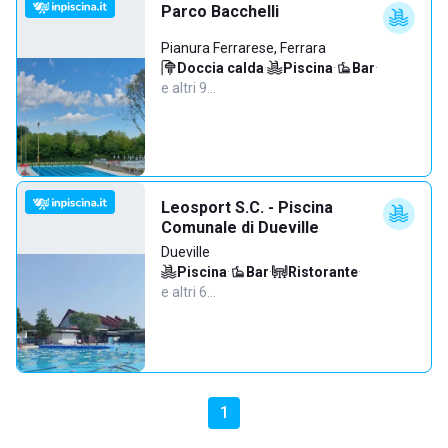
Parco Bacchelli
Pianura Ferrarese, Ferrara
Doccia calda
·
Piscina
·
Bar
·
e altri 9…
Leosport S.C. - Piscina
Comunale di Dueville
Dueville
Piscina
·
Bar
·
Ristorante
·
e altri 6…
1