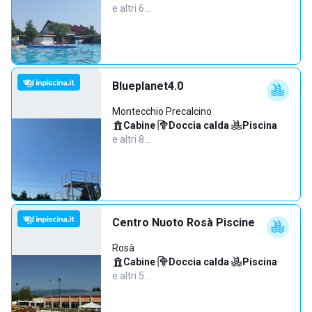
e altri 6…
Blueplanet4.0
Montecchio Precalcino
Cabine
·
Doccia calda
·
Piscina
·
e altri 8…
Centro Nuoto Rosà Piscine
Rosà
Cabine
·
Doccia calda
·
Piscina
·
e altri 5…