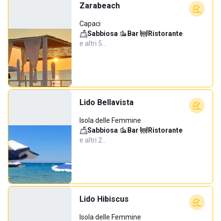
Zarabeach
Capaci
Sabbiosa
·
Bar
·
Ristorante
·
e altri 5…
Lido Bellavista
Isola delle Femmine
Sabbiosa
·
Bar
·
Ristorante
·
e altri 2…
Lido Hibiscus
Isola delle Femmine