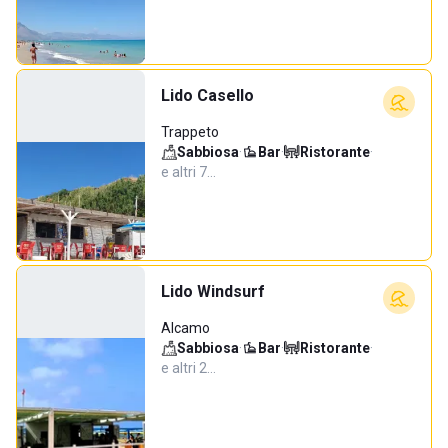
Lido Casello
Trappeto
Sabbiosa
·
Bar
·
Ristorante
·
e altri 7…
Lido Windsurf
Alcamo
Sabbiosa
·
Bar
·
Ristorante
·
e altri 2…