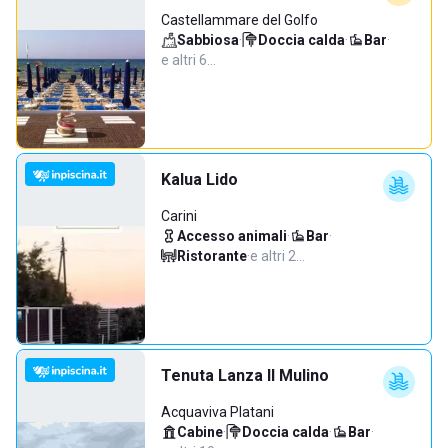
Castellammare del Golfo
Sabbiosa
·
Doccia calda
·
Bar
·
e altri 6…
Kalua Lido
Carini
Accesso animali
·
Bar
·
Ristorante
·
e altri 2…
Tenuta Lanza Il Mulino
Acquaviva Platani
Cabine
·
Doccia calda
·
Bar
·