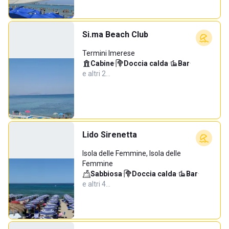
Si.ma Beach Club
Termini Imerese
Cabine
·
Doccia calda
·
Bar
·
e altri 2…
Lido Sirenetta
Isola delle Femmine, Isola delle
Femmine
Sabbiosa
·
Doccia calda
·
Bar
·
e altri 4…