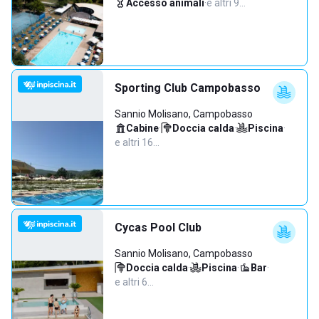
Accesso animali
·
e altri 9…
Sporting Club Campobasso
Sannio Molisano, Campobasso
Cabine
·
Doccia calda
·
Piscina
·
e altri 16…
Cycas Pool Club
Sannio Molisano, Campobasso
Doccia calda
·
Piscina
·
Bar
·
e altri 6…