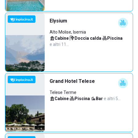
Elysium
Alto Molise, Isernia
Cabine
·
Doccia calda
·
Piscina
·
e altri 11…
Grand Hotel Telese
Telese Terme
Cabine
·
Piscina
·
Bar
·
e altri 5…