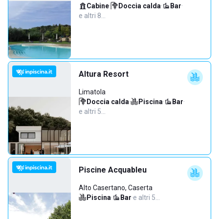
Cabine
·
Doccia calda
·
Bar
·
e altri 8…
Altura Resort
Limatola
Doccia calda
·
Piscina
·
Bar
·
e altri 5…
Piscine Acquableu
Alto Casertano, Caserta
Piscina
·
Bar
·
e altri 5…