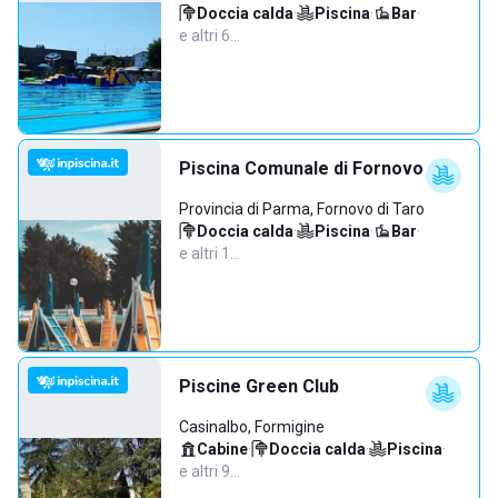
Doccia calda
·
Piscina
·
Bar
·
e altri 6…
Piscina Comunale di Fornovo
Provincia di Parma, Fornovo di Taro
Doccia calda
·
Piscina
·
Bar
·
e altri 1…
Piscine Green Club
Casinalbo, Formigine
Cabine
·
Doccia calda
·
Piscina
·
e altri 9…