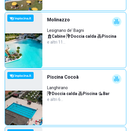
Molinazzo
Lesignano de' Bagni
Cabine
·
Doccia calda
·
Piscina
·
e altri 11…
Piscina Cocoà
Langhirano
Doccia calda
·
Piscina
·
Bar
·
e altri 6…