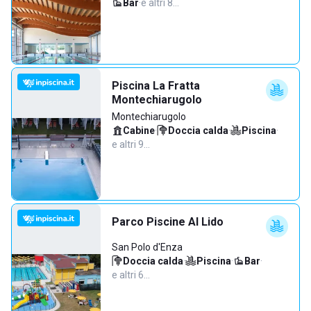
Bar
·
e altri 8…
Piscina La Fratta
Montechiarugolo
Montechiarugolo
Cabine
·
Doccia calda
·
Piscina
·
e altri 9…
Parco Piscine Al Lido
San Polo d'Enza
Doccia calda
·
Piscina
·
Bar
·
e altri 6…