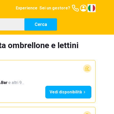
Experience
Sei un gestore?
Cerca
a ombrellone e lettini
Bar
·
e altri 9…
Vedi disponibilità