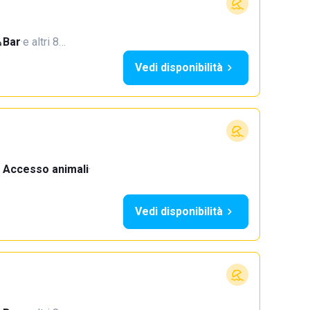
Bar
·
e altri 8…
Vedi disponibilità
Accesso animali
·
Vedi disponibilità