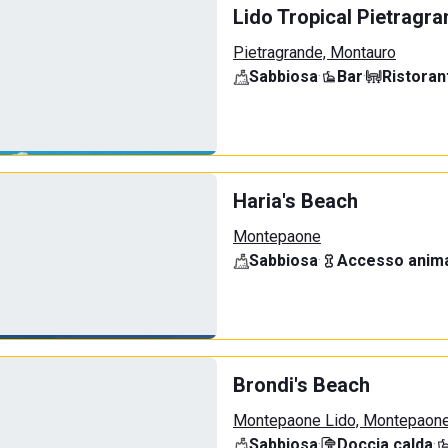
Lido Tropical Pietragr
Pietragrande, Montauro
Sabbiosa
·
Bar
·
Ristoran
Haria's Beach
Montepaone
Sabbiosa
·
Accesso anima
Brondi's Beach
Montepaone Lido, Montepaon
Sabbiosa
·
Doccia calda
·