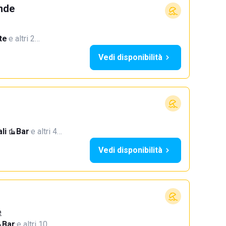
ande
te
·
e altri 2…
Vedi disponibilità
li
·
Bar
·
e altri 4…
Vedi disponibilità
e
Bar
·
e altri 10…