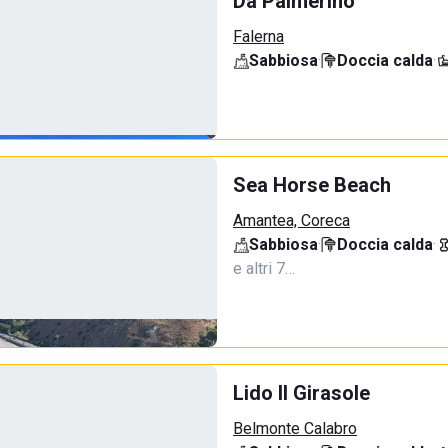
Da Palmerino
Falerna
Sabbiosa
·
Doccia calda
·
Sea Horse Beach
Amantea, Coreca
Sabbiosa
·
Doccia calda
·
e altri 7…
Lido Il Girasole
Belmonte Calabro