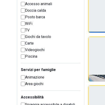
Accesso animali
Doccia calda
Posto barca
WiFi
TV
Giochi da tavolo
Carte
Videogiochi
Piscina
Servizi per famiglie
Animazione
Area giochi
Accessibilità
Spiaggia accessibile a disabili