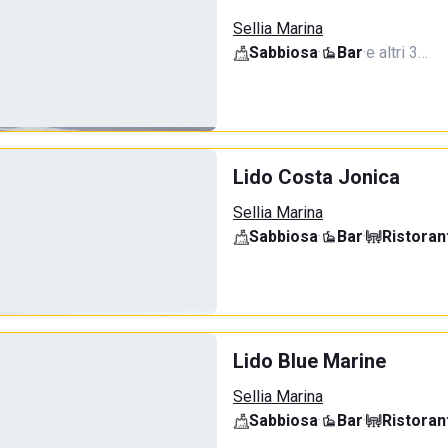
Sellia Marina
Sabbiosa
·
Bar
·
e altri 3…
Lido Costa Jonica
Sellia Marina
Sabbiosa
·
Bar
·
Ristoran
Lido Blue Marine
Sellia Marina
Sabbiosa
·
Bar
·
Ristoran