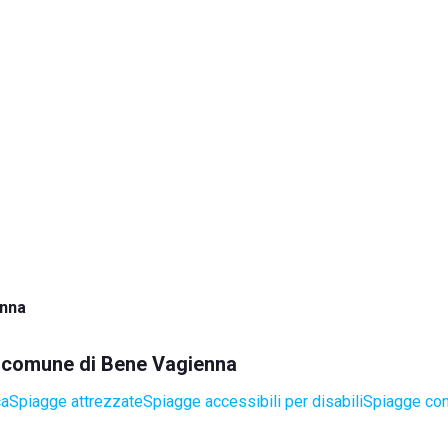
nna
el comune di Bene Vagienna
ca
Spiagge attrezzate
Spiagge accessibili per disabili
Spiagge con