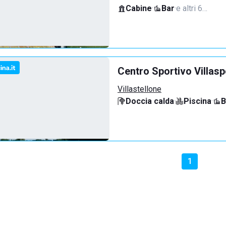
Cabine
·
Bar
·
e altri 6…
Centro Sportivo Villasp
Villastellone
Doccia calda
·
Piscina
·
B
1