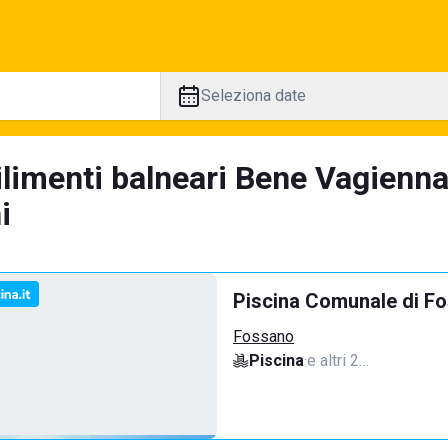
Seleziona date
ilimenti balneari Bene Vagienna
i
Piscina Comunale di F
Fossano
Piscina
·
e altri 2…