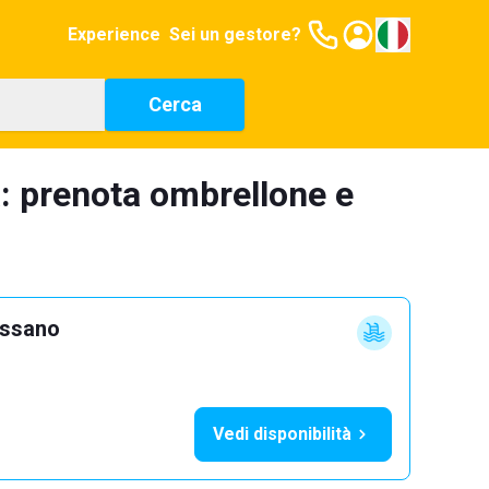
Experience
Sei un gestore?
Cerca
: prenota ombrellone e
ossano
Vedi disponibilità