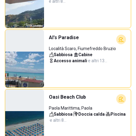
e altri 8…
Al's Paradise
Località Scaro, Fiumefreddo Bruzio
Sabbiosa
·
Cabine
·
Accesso animali
·
e altri 13…
Oasi Beach Club
Paola Marittima, Paola
Sabbiosa
·
Doccia calda
·
Piscina
·
e altri 8…