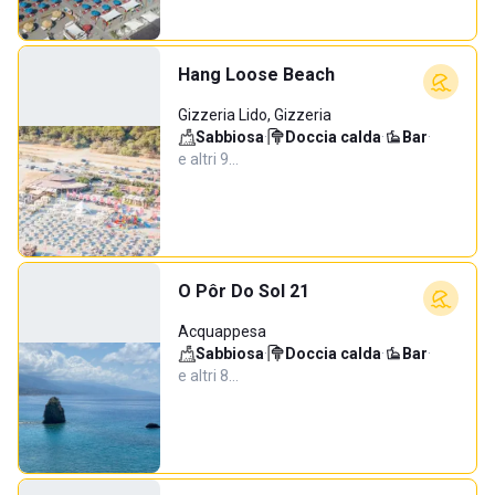
Hang Loose Beach
Gizzeria Lido, Gizzeria
Sabbiosa
·
Doccia calda
·
Bar
·
e altri 9…
O Pôr Do Sol 21
Acquappesa
Sabbiosa
·
Doccia calda
·
Bar
·
e altri 8…