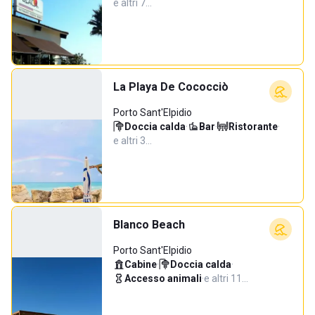
e altri 7…
La Playa De Cococciò
Porto Sant'Elpidio
Doccia calda
·
Bar
·
Ristorante
·
e altri 3…
Blanco Beach
Porto Sant'Elpidio
Cabine
·
Doccia calda
·
Accesso animali
·
e altri 11…