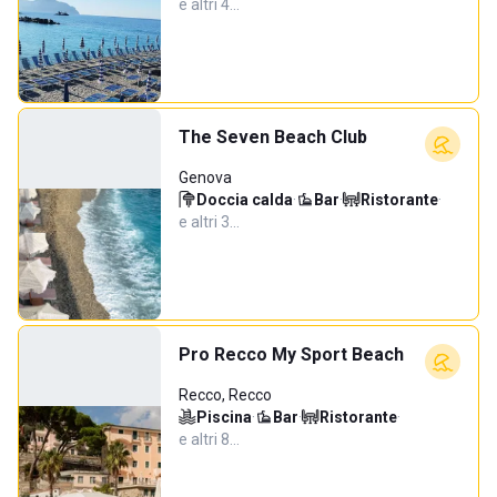
e altri 4…
The Seven Beach Club
Genova
Doccia calda
·
Bar
·
Ristorante
·
e altri 3…
Pro Recco My Sport Beach
Recco, Recco
Piscina
·
Bar
·
Ristorante
·
e altri 8…