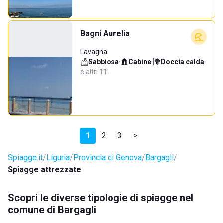
Bagni Aurelia
Lavagna
Sabbiosa
·
Cabine
·
Doccia calda
·
e altri 11…
1
2
3
>
Spiagge.it
Liguria
Provincia di Genova
Bargagli
Spiagge attrezzate
Scopri le diverse tipologie di spiagge nel
comune di Bargagli