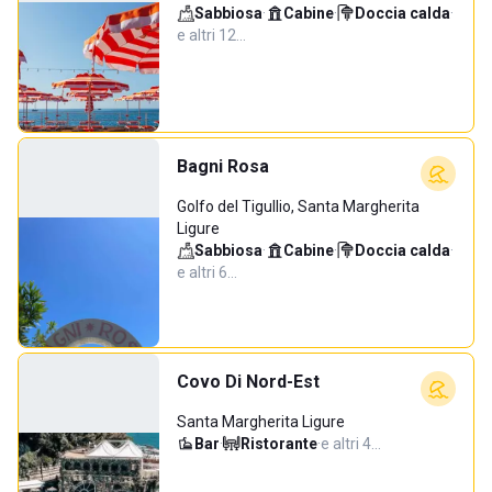
Sabbiosa
·
Cabine
·
Doccia calda
·
e altri 12…
Bagni Rosa
Golfo del Tigullio, Santa Margherita
Ligure
Sabbiosa
·
Cabine
·
Doccia calda
·
e altri 6…
Covo Di Nord-Est
Santa Margherita Ligure
Bar
·
Ristorante
·
e altri 4…