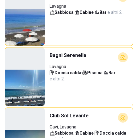
Lavagna
Sabbiosa
·
Cabine
·
Bar
·
e altri 2…
Bagni Serenella
Lavagna
Doccia calda
·
Piscina
·
Bar
·
e altri 2…
Club Sol Levante
Cavi, Lavagna
Sabbiosa
·
Cabine
·
Doccia calda
·