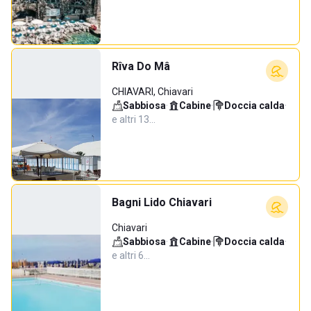
Rîva Do Mâ
CHIAVARI, Chiavari
Sabbiosa
·
Cabine
·
Doccia calda
·
e altri 13…
Bagni Lido Chiavari
Chiavari
Sabbiosa
·
Cabine
·
Doccia calda
·
e altri 6…