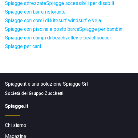
Spiagge attrezzate
Spiagge accessibili per disabili
Spiagge con bar e ristorante
Spiagge con corsi di kitesurf windsurf e vela
Spiagge con piscina e posto barca
Spiagge per bambini
Spiagge con campi di beachvolley e beachsoccer
Spiagge per cani
Spiagge.it è una soluzione Spiagge Srl
Società del
Gruppo Zucchetti
Spiagge.it
Chi siamo
Magazine