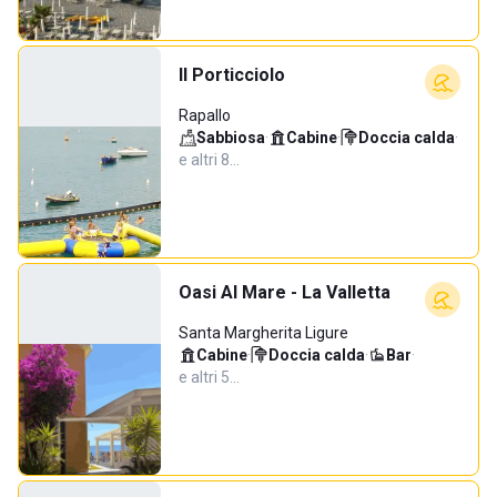
Il Porticciolo
Rapallo
Sabbiosa
·
Cabine
·
Doccia calda
·
e altri 8…
Oasi Al Mare - La Valletta
Santa Margherita Ligure
Cabine
·
Doccia calda
·
Bar
·
e altri 5…