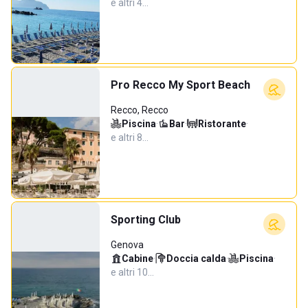
e altri 4…
Pro Recco My Sport Beach
Recco, Recco
Piscina
·
Bar
·
Ristorante
·
e altri 8…
Sporting Club
Genova
Cabine
·
Doccia calda
·
Piscina
·
e altri 10…