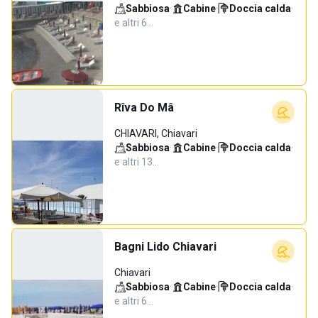
Sabbiosa
·
Cabine
·
Doccia calda
·
e altri 6…
Rîva Do Mâ
CHIAVARI, Chiavari
Sabbiosa
·
Cabine
·
Doccia calda
·
e altri 13…
Bagni Lido Chiavari
Chiavari
Sabbiosa
·
Cabine
·
Doccia calda
·
e altri 6…