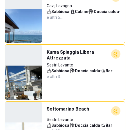
Cavi, Lavagna
Sabbiosa
·
Cabine
·
Doccia calda
·
e altri 5…
Kuma Spiaggia Libera
Attrezzata
Sestri Levante
Sabbiosa
·
Doccia calda
·
Bar
·
e altri 3…
Sottomarino Beach
Sestri Levante
Sabbiosa
·
Doccia calda
·
Bar
·