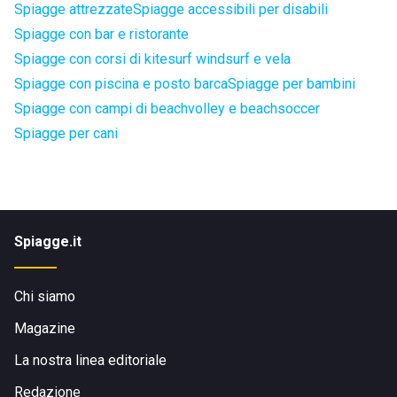
Spiagge attrezzate
Spiagge accessibili per disabili
Spiagge con bar e ristorante
Spiagge con corsi di kitesurf windsurf e vela
Spiagge con piscina e posto barca
Spiagge per bambini
Spiagge con campi di beachvolley e beachsoccer
Spiagge per cani
Spiagge.it
Chi siamo
Magazine
La nostra linea editoriale
Redazione