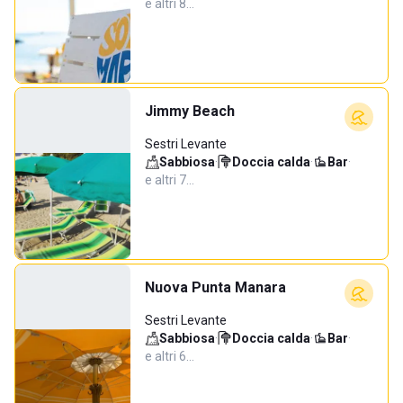
e altri 8…
Jimmy Beach
Sestri Levante
Sabbiosa
·
Doccia calda
·
Bar
·
e altri 7…
Nuova Punta Manara
Sestri Levante
Sabbiosa
·
Doccia calda
·
Bar
·
e altri 6…