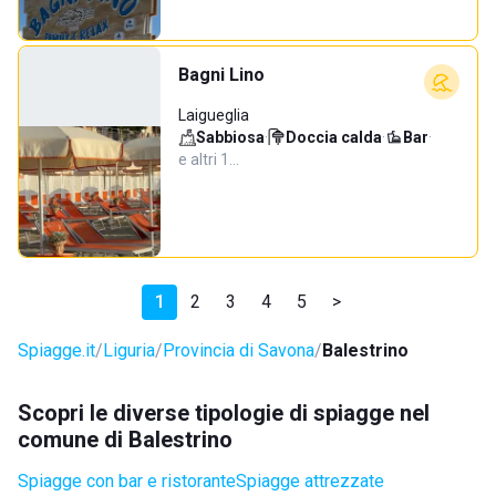
Bagni Lino
Laigueglia
Sabbiosa
·
Doccia calda
·
Bar
·
e altri 1…
1
2
3
4
5
>
Spiagge.it
Liguria
Provincia di Savona
Balestrino
Scopri le diverse tipologie di spiagge nel
comune di Balestrino
Spiagge con bar e ristorante
Spiagge attrezzate