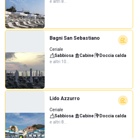
e altri 8…
Bagni San Sebastiano
Ceriale
Sabbiosa
·
Cabine
·
Doccia calda
·
e altri 10…
Lido Azzurro
Ceriale
Sabbiosa
·
Cabine
·
Doccia calda
·
e altri 8…