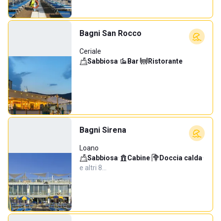
Bagni San Rocco
Ceriale
Sabbiosa
·
Bar
·
Ristorante
Bagni Sirena
Loano
Sabbiosa
·
Cabine
·
Doccia calda
·
e altri 8…