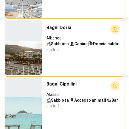
Bagni Doria
Albenga
Sabbiosa
·
Cabine
·
Doccia calda
·
e altri 6…
Bagni Cipollini
Alassio
Sabbiosa
·
Accesso animali
·
Bar
·
e altri 2…