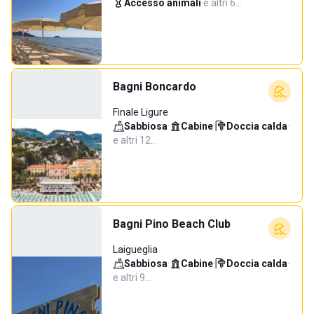
Accesso animali
·
e altri 6…
Bagni Boncardo
Finale Ligure
Sabbiosa
·
Cabine
·
Doccia calda
·
e altri 12…
Bagni Pino Beach Club
Laigueglia
Sabbiosa
·
Cabine
·
Doccia calda
·
e altri 9…