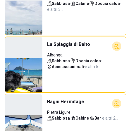
Sabbiosa
·
Cabine
·
Doccia calda
·
e altri 3…
La Spiaggia di Balto
Albenga
Sabbiosa
·
Doccia calda
·
Accesso animali
·
e altri 5…
Bagni Hermitage
Pietra Ligure
Sabbiosa
·
Cabine
·
Bar
·
e altri 2…