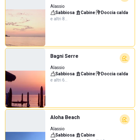
Alassio
Sabbiosa
·
Cabine
·
Doccia calda
·
e altri 8…
Bagni Serre
Alassio
Sabbiosa
·
Cabine
·
Doccia calda
·
e altri 6…
Aloha Beach
Alassio
Sabbiosa
·
Cabine
·