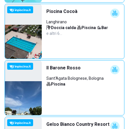
Piscina Cocoà
Langhirano
Doccia calda
·
Piscina
·
Bar
·
e altri 6…
Il Barone Rosso
Sant’Agata Bolognese, Bologna
Piscina
Gelso Bianco Country Resort