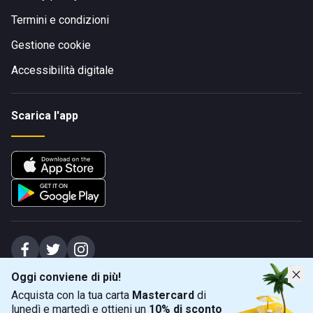
Termini e condizioni
Gestione cookie
Accessibilità digitale
Scarica l'app
Oggi conviene di più!
Spiagge Srl - Sede legale: Via Marecchiese 48, 47923 Rimini (RN), IT -
Acquista con la tua carta
Mastercard
di
capitale sociale Euro 31245,57 - Iscritta al registro delle imprese di Rimini
lunedì e martedì e ottieni un
10% di sconto
Sede operativa: Via Flaminia 180, 47924 Rimini (RN), IT
-
+39 0541 772375
-