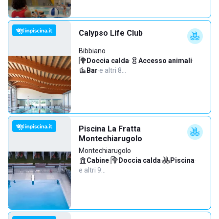
Calypso Life Club
Bibbiano
Doccia calda
·
Accesso animali
·
Bar
·
e altri 8…
Piscina La Fratta
Montechiarugolo
Montechiarugolo
Cabine
·
Doccia calda
·
Piscina
·
e altri 9…