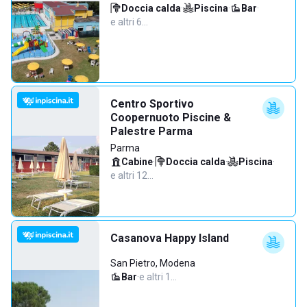
Doccia calda
·
Piscina
·
Bar
·
e altri 6…
Centro Sportivo
Coopernuoto Piscine &
Palestre Parma
Parma
Cabine
·
Doccia calda
·
Piscina
·
e altri 12…
Casanova Happy Island
San Pietro, Modena
Bar
·
e altri 1…